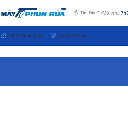
Tìm Địa Chỉ
Mở cửa:
7h3
Tất Cả Danh Mục
Dự Án Đã Làm