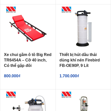
Xe chui gầm ô tô Big Red
Thiết bị hút dầu thải
TR6454A – Cỡ 40 inch,
dùng khí nén Firebird
Có thể gập đôi
FB-OE90P, 9 Lít
800.000
₫
1.700.000
₫