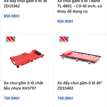
Xe đẩy chui gầm ô tô 36″
Xe chui gầm ô tô Titano
ZD15362
TL-8601 – Cỡ 40 inch, có
khay để dụng cụ
650.000
₫
650.000
₫
Xe chui gầm ô tô chất
Xe đẩy chui gầm ô tô 40″
liệu nhựa XH3707
ZD15402
700.000
₫
700.000
₫