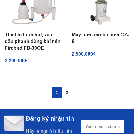
Thiết bị bơm hút, xả e
Máy bơm mỡ khí nén GZ-
dầu phanh dùng khí nén
8
Firebird FB-30OE
2.500.000
₫
2.200.000
₫
1
2
→
Đăng ký nhận tin
Hãy là người đầu tiên