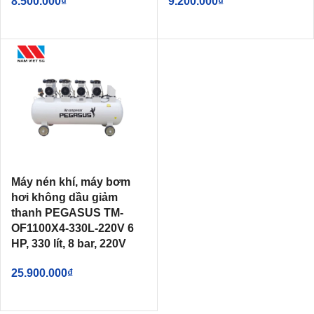
8.500.000
₫
9.200.000
₫
Máy nén khí, máy bơm
hơi không dầu giảm
thanh PEGASUS TM-
OF1100X4-330L-220V 6
HP, 330 lít, 8 bar, 220V
25.900.000
₫