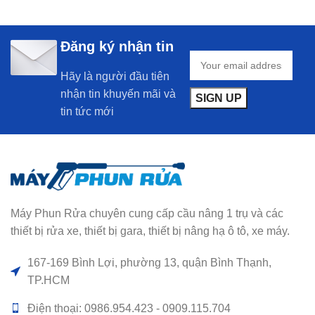
Đăng ký nhận tin
Hãy là người đầu tiên
nhận tin khuyến mãi và
tin tức mới
Máy Phun Rửa chuyên cung cấp cầu nâng 1 trụ và các
thiết bị rửa xe, thiết bị gara, thiết bị nâng hạ ô tô, xe máy.
167-169 Bình Lợi, phường 13, quận Bình Thạnh,
TP.HCM
Điện thoại: 0986.954.423 - 0909.115.704