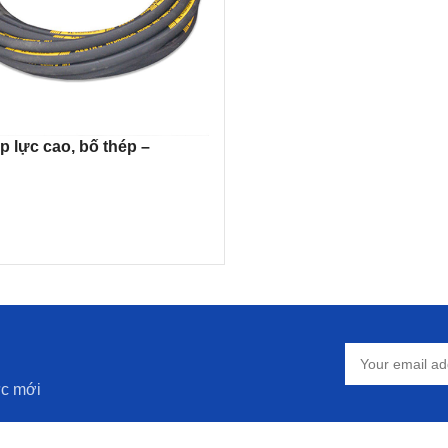
p lực cao, bố thép –
IỎ HÀNG
ức mới