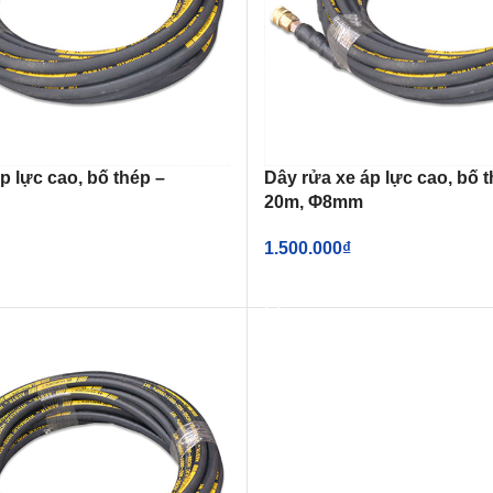
p lực cao, bố thép –
Dây rửa xe áp lực cao, bố t
20m, Φ8mm
1.500.000
₫
IỎ HÀNG
THÊM VÀO GIỎ HÀNG