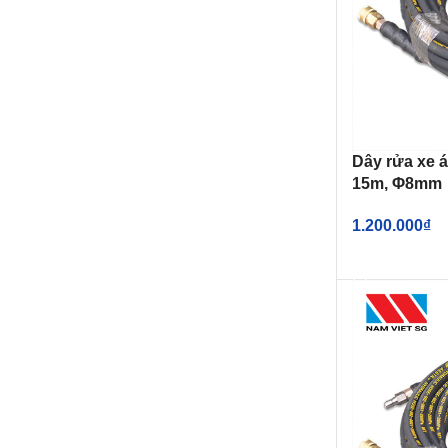
Dây rửa xe á
15m, Φ8mm
1.200.000
₫
THÊM VÀO G