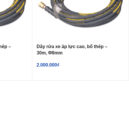
hép –
Dây rửa xe áp lực cao, bố thép –
30m, Φ8mm
2.000.000
₫
THÊM VÀO GIỎ HÀNG