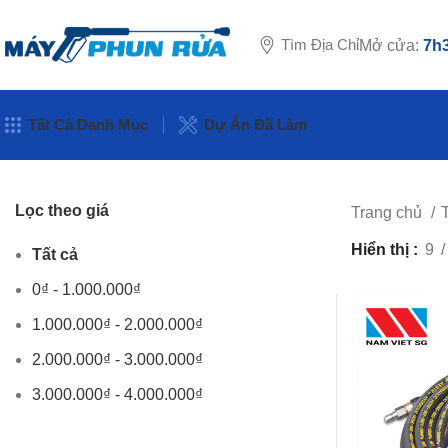
Tìm Địa Chỉ
Mở cửa:
7h3
Tất Cả Danh Mục
Dự Án Đã Làm
Lọc theo giá
Trang chủ
Hiển thị
9
Tất cả
0
₫
-
1.000.000
₫
1.000.000
₫
-
2.000.000
₫
2.000.000
₫
-
3.000.000
₫
3.000.000
₫
-
4.000.000
₫