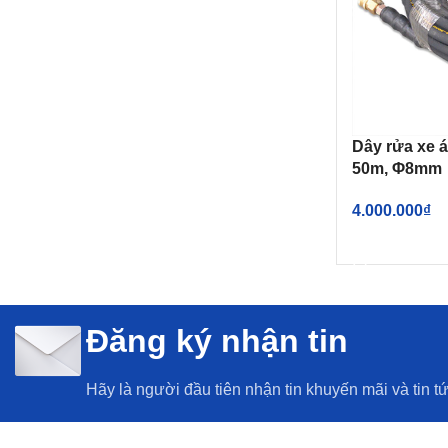
Dây rửa xe á
50m, Φ8mm
4.000.000
₫
THÊM VÀO G
Đăng ký nhận tin
Hãy là người đầu tiên nhận tin khuyến mãi và tin t