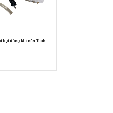
i bụi dùng khí nén Tech
IỎ HÀNG