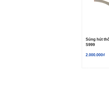
Súng hút thổ
S999
2.000.000
₫
THÊM VÀO G