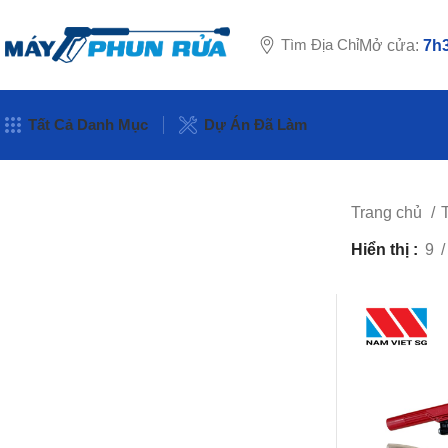
Tìm Địa Chỉ
Mở cửa:
7h3
Tất Cả Danh Mục
Dự Án Đã Làm
Trang chủ
T
Hiển thị
9