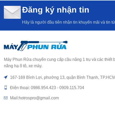
Đăng ký nhận tin
Hãy là người đầu tiên nhận tin khuyến mãi và tin t
Máy Phun Rửa chuyên cung cấp cầu nâng 1 trụ và các thiết bị rử
nâng hạ ô tô, xe máy.
167-169 Bình Lợi, phường 13, quận Bình Thạnh, TP.HC
Điện thoại: 0986.954.423 - 0909.115.704
Mail:hotrospro@gmail.com