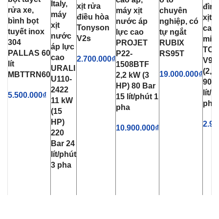
Italy,
xịt rửa
đình
rửa xe,
máy xịt
chuyên
máy
điều hòa
xịt 
bình bọt
nước áp
nghiệp, có
xịt
Tonyson
cao
tuyết inox
lực cao
tự ngắt
nước
V2s
mini
304
PROJET
RUBIX
áp lực
TO
PALLAS 60
P22-
RS95T
cao
2.700.000
₫
V9 1
lít
1508BTF
URALI
(2,4
19.000.000
₫
MBTTRN60
2,2 kW (3
U110-
90 B
HP) 80 Bar
2422
lít/p
5.500.000
₫
15 lít/phút 1
11 kW
pha
pha
(15
HP)
2.90
10.900.000
₫
220
Bar 24
lít/phút
3 pha