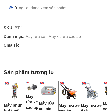
9
người đang xem sản phẩm!
SKU:
BT-1
Danh mục:
Máy rửa xe - Máy xịt rửa cao áp
Chia sẻ:
Sản phẩm tương tự
Máy
rửa xe
Máy rửa
Máy
Máy phun
Máy rửa xe
Máy rửa xe
cao áp
xe mini,
xe g
bọt tuyết
cao áp,
ô tô