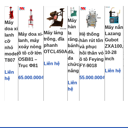
Máy
Máy
hàn
Máy nắn
doa xi
Máy láng
la
Lazang
Máy doa xi-
Hệ thống
M
lanh
trống, đĩa
răng,
Gubot
lanh, máy
hàn rút tôn
ắc
cỡ
phanh
bánh
ZXA100,
xoáy nòng
và phục
và
nhỏ
OTCL450A
đà,
10-28
ô tô cỡ lớn
hồi thân vỏ
xe
model
đa
inch
OSB81 –
ô tô Feying
C
T807
Liên hệ
chức
Trục Φ81
FY-9018
c
năng
Liên hệ
Liên
65.000.000
₫
55.000.000
₫
56
hệ
Liên
hệ