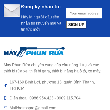
Đăng ký nhận tin
Hãy là người đầu tiên
nhận tin khuyến mãi và
tin tức mới
Máy Phun Rửa chuyên cung cấp cầu nâng 1 trụ và các
thiết bị rửa xe, thiết bị gara, thiết bị nâng hạ ô tô, xe máy.
167-169 Bình Lợi, phường 13, quận Bình Thạnh,
TP.HCM
Điện thoại: 0986.954.423 - 0909.115.704
Mail:hotrospro@gmail.com