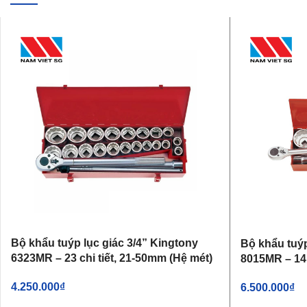
Bộ khẩu tuýp lục giác 3/4” Kingtony
Bộ khẩu tuýp
6323MR – 23 chi tiết, 21-50mm (Hệ mét)
8015MR – 14 
4.250.000
₫
6.500.000
₫