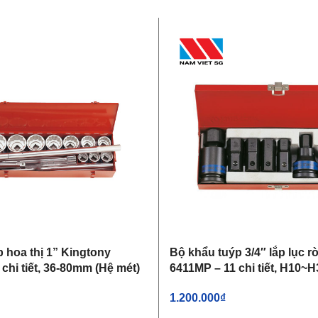
 hoa thị 1” Kingtony
Bộ khẩu tuýp 3/4″ lắp lục r
chi tiết, 36-80mm (Hệ mét)
6411MP – 11 chi tiết, H10~H
1.200.000
₫