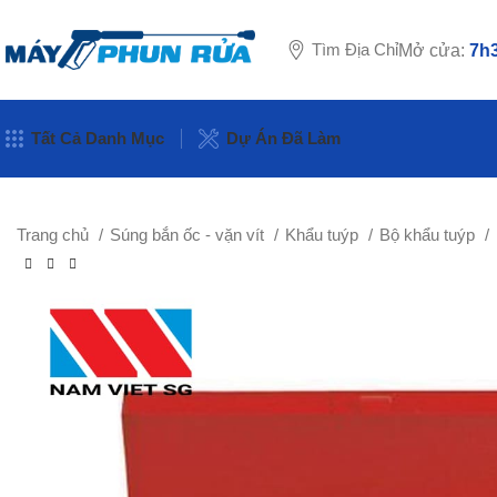
Tìm Địa Chỉ
Mở cửa:
7h3
Tất Cả Danh Mục
Dự Án Đã Làm
Trang chủ
Súng bắn ốc - vặn vít
Khẩu tuýp
Bộ khẩu tuýp