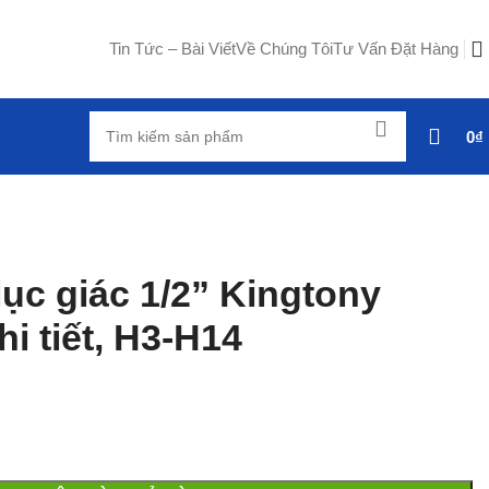
Tin Tức – Bài Viết
Về Chúng Tôi
Tư Vấn Đặt Hàng
0
₫
lục giác 1/2” Kingtony
i tiết, H3-H14