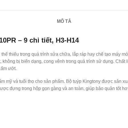
MÔ TẢ
10PR – 9 chi tiết, H3-H14
thể thiếu trong quá trình sửa chữa, lắp ráp hay chế tạo máy móc
, không bị biến dạng, cong vênh trong quá trình sử dụng. Chất 
 ẩm ướt.
m mỹ và tuổi thọ cho sản phẩm. Bộ tuýp Kingtony được sản xuất
được đựng trong hộp gọn gàng và an toàn, giúp bảo quản tốt hơ