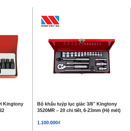
ời Kingtony
Bộ khẩu tuýp lục giác 3/8” Kingtony
32
3520MR – 20 chi tiết, 6-23mm (Hệ mét)
1.100.000
₫