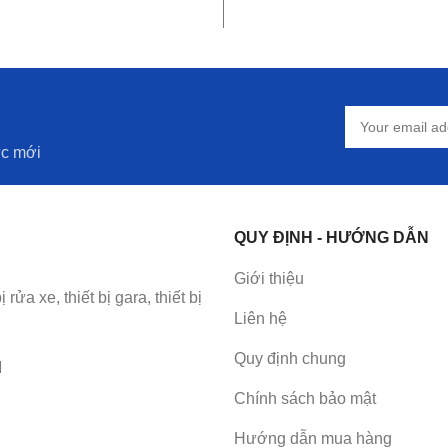
IỎ HÀNG
THÊM VÀO GIỎ HÀNG
ức mới
QUY ĐỊNH - HƯỚNG DẪN
Giới thiệu
a xe, thiết bị gara, thiết bị
Liên hệ
Quy định chung
M
Chính sách bảo mật
Hướng dẫn mua hàng