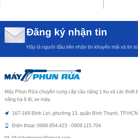
THÊM VÀO GIỎ HÀNG
THÊM VÀO G
Đăng ký nhận tin
Hãy là người đầu tiên nhận tin khuyến mãi và tin t
Máy Phun Rửa chuyên cung cấp cầu nâng 1 trụ và các thiết bị rử
nâng hạ ô tô, xe máy.
167-169 Bình Lợi, phường 13, quận Bình Thạnh, TP.HC
Điện thoại: 0986.954.423 - 0909.115.704
Mail:hotrospro@gmail.com