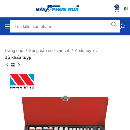
0
0
₫
Trang chủ
Súng bắn ốc - vặn vít
Khẩu tuýp
Bộ khẩu tuýp