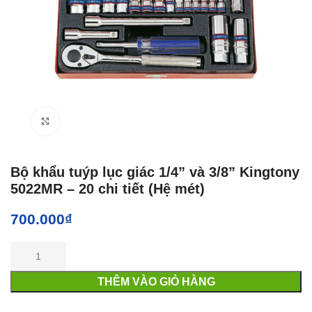
Click to enlarge
Bộ khẩu tuýp lục giác 1/4” và 3/8” Kingtony
5022MR – 20 chi tiết (Hệ mét)
700.000
₫
THÊM VÀO GIỎ HÀNG