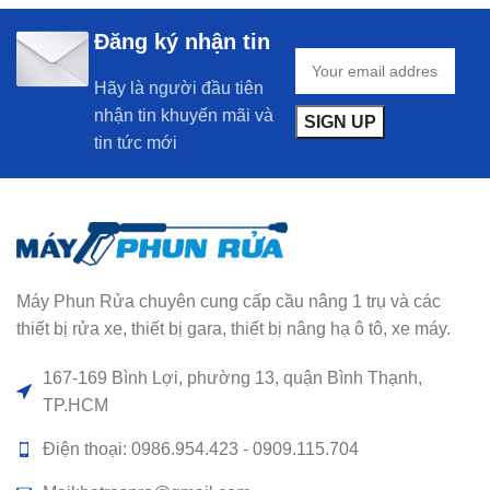
Đăng ký nhận tin
Hãy là người đầu tiên
nhận tin khuyến mãi và
tin tức mới
Máy Phun Rửa chuyên cung cấp cầu nâng 1 trụ và các
thiết bị rửa xe, thiết bị gara, thiết bị nâng hạ ô tô, xe máy.
167-169 Bình Lợi, phường 13, quận Bình Thạnh,
TP.HCM
Điện thoại: 0986.954.423 - 0909.115.704