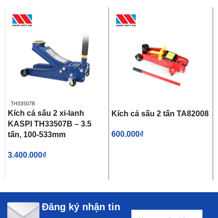
Kích cá sấu 2 xi-lanh
Kích cá sấu 2 tấn TA82008
KASPI TH33507B – 3.5
600.000
₫
tấn, 100-533mm
3.400.000
₫
Đăng ký nhận tin