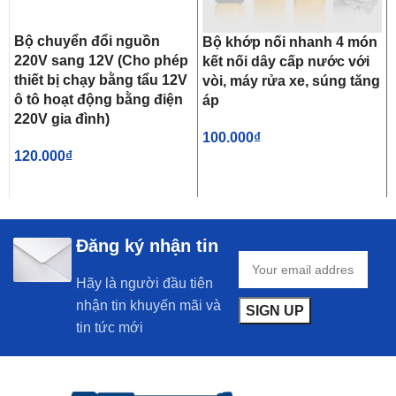
Bộ chuyển đổi nguồn
Bộ khớp nối nhanh 4 món
220V sang 12V (Cho phép
kết nối dây cấp nước với
thiết bị chạy bằng tẩu 12V
vòi, máy rửa xe, súng tăng
ô tô hoạt động bằng điện
áp
220V gia đình)
100.000
₫
120.000
₫
Đăng ký nhận tin
Hãy là người đầu tiên
nhận tin khuyến mãi và
tin tức mới