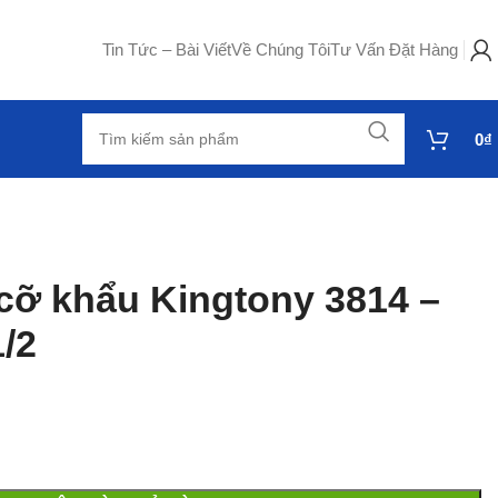
Tin Tức – Bài Viết
Về Chúng Tôi
Tư Vấn Đặt Hàng
0
₫
cỡ khẩu Kingtony 3814 –
1/2