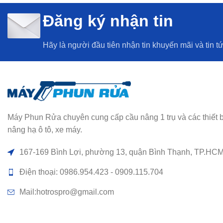
Đăng ký nhận tin
Hãy là người đầu tiên nhận tin khuyến mãi và tin t
Máy Phun Rửa chuyên cung cấp cầu nâng 1 trụ và các thiết bị rử
nâng hạ ô tô, xe máy.
167-169 Bình Lợi, phường 13, quận Bình Thạnh, TP.HC
Điện thoại: 0986.954.423 - 0909.115.704
Mail:hotrospro@gmail.com