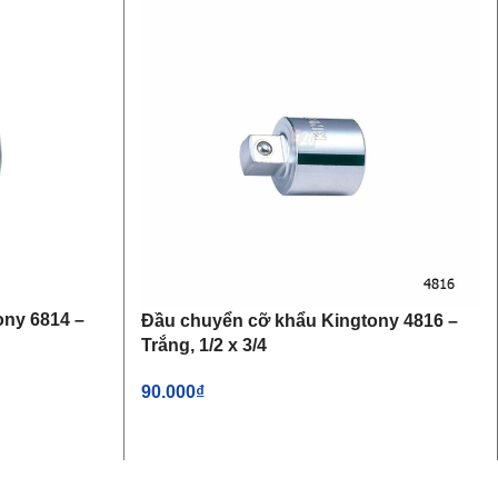
ony 6814 –
Đầu chuyển cỡ khẩu Kingtony 4816 –
Trắng, 1/2 x 3/4
90.000
₫
THÊM VÀO GIỎ HÀNG