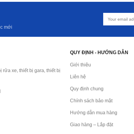
ức mới
QUY ĐỊNH - HƯỚNG DẪN
Giới thiệu
a xe, thiết bị gara, thiết bị
Liên hệ
Quy định chung
M
Chính sách bảo mật
Hướng dẫn mua hàng
Giao hàng – Lắp đặt