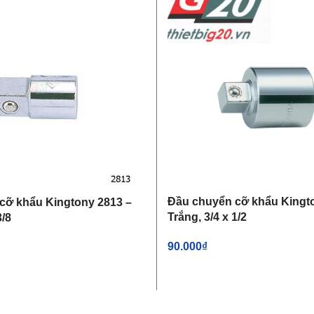
Đầu chuyển cỡ khẩu Kingt
cỡ khẩu Kingtony 2813 –
Trắng, 3/4 x 1/2
3/8
90.000
₫
THÊM VÀO GIỎ HÀNG
IỎ HÀNG