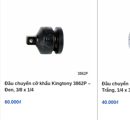
Đầu chuyển cỡ khẩu Kingtony 3862P –
Đầu chuyển 
Đen, 3/8 x 1/4
Trắng, 1/4 x 
60.000
₫
40.000
₫
THÊM VÀO GIỎ HÀNG
THÊM VÀO G