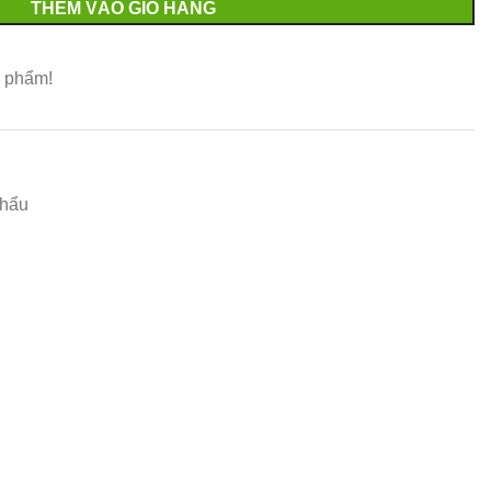
THÊM VÀO GIỎ HÀNG
 phẩm!
khẩu