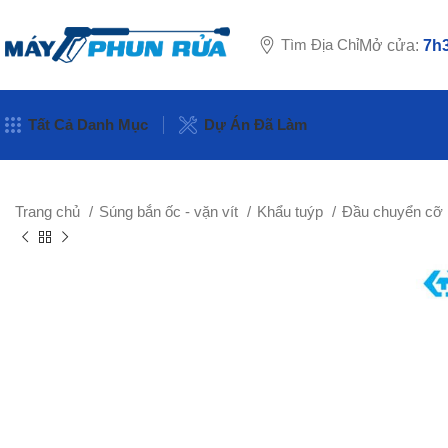
Tìm Địa Chỉ
Mở cửa:
7h3
Tất Cả Danh Mục
Dự Án Đã Làm
Trang chủ
Súng bắn ốc - vặn vít
Khẩu tuýp
Đầu chuyển cỡ