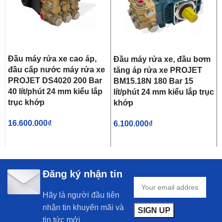
Đầu máy rửa xe cao áp,
Đầu máy rửa xe, đầu bơm
đầu cấp nước máy rửa xe
tăng áp rửa xe PROJET
PROJET DS4020 200 Bar
BM15.18N 180 Bar 15
40 lít/phút 24 mm kiểu lắp
lít/phút 24 mm kiểu lắp trục
trục khớp
khớp
16.600.000
₫
6.100.000
₫
Đăng ký nhận tin
Hãy là người đầu tiên
nhận tin khuyến mãi và
tin tức mới