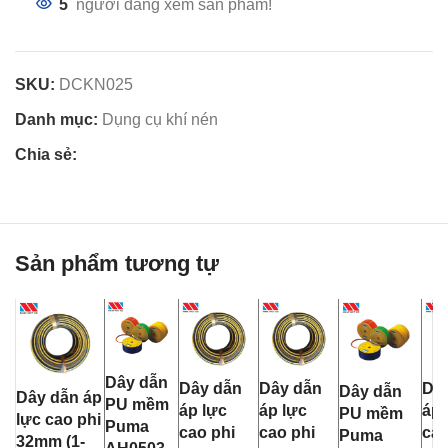
5
người đang xem sản phẩm!
SKU:
DCKN025
Danh mục:
Dụng cụ khí nén
Chia sẻ:
Sản phẩm tương tự
Dây dẫn
Dây dẫn
Dây dẫn
Dâ
Dây dẫn
Dây dẫn áp
PU mềm
áp lực
áp lực
áp 
PU mềm
lực cao phi
Puma
cao phi
cao phi
cao
Puma
32mm (1-