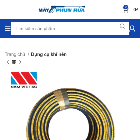
0
0
₫
Trang chủ
Dụng cụ khí nén