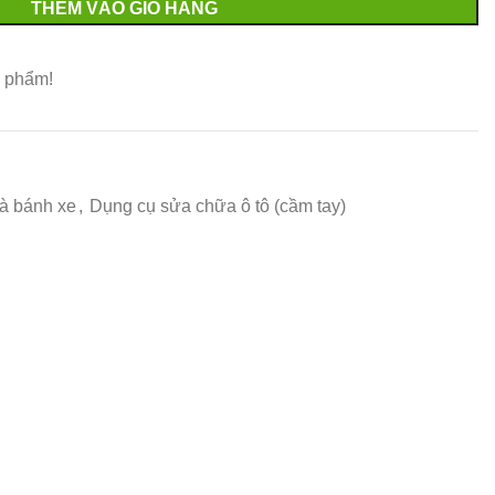
THÊM VÀO GIỎ HÀNG
 phẩm!
à bánh xe
,
Dụng cụ sửa chữa ô tô (cầm tay)