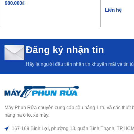
980.000
₫
Liên hệ
THÊM VÀO GIỎ HÀNG
THÊM VÀO G
Đăng ký nhận tin
Hãy là người đầu tiên nhận tin khuyến mãi và tin t
Máy Phun Rửa chuyên cung cấp cầu nâng 1 trụ và các thiết bị rử
nâng hạ ô tô, xe máy.
167-169 Bình Lợi, phường 13, quận Bình Thạnh, TP.HC