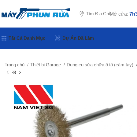
Tìm Địa Chỉ
Mở cửa:
7h3
Tất Cả Danh Mục
Dự Án Đã Làm
Trang chủ
Thiết bị Garage
Dụng cụ sửa chữa ô tô (cầm tay)