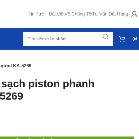
Tin Tức – Bài Viết
Về Chúng Tôi
Tư Vấn Đặt Hàng
0
₫
ngtool KA-5269
 sạch piston phanh
-5269