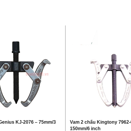
Genius KJ-2076 – 75mm/3
Vam 2 chấu Kingtony 7962-
150mm/6 inch