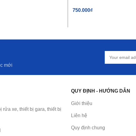
750.000
₫
IỎ HÀNG
THÊM VÀO GIỎ HÀNG
ức mới
QUY ĐỊNH - HƯỚNG DẪN
Giới thiệu
a xe, thiết bị gara, thiết bị
Liên hệ
Quy định chung
M