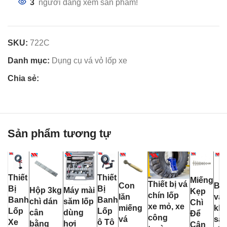
3
người đang xem sản phẩm!
SKU:
722C
Danh mục:
Dụng cụ vá vỏ lốp xe
Chia sẻ:
Sản phẩm tương tự
Thiết
Thiết
Miếng
Thiết bị vá
Con
Bộ
Bị
Bị
Hộp 3kg
Máy mài
Kẹp
chín lốp
lăn
van
Banh
Banh
chì dán
săm lốp
Chì
xe mỏ, xe
miếng
kh
Lốp
Lốp
cân
dùng
Để
công
vá
să
Xe
ô Tô
bằng
hơi
Cân