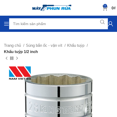
0
0
₫
Trang chủ
Súng bắn ốc - vặn vít
Khẩu tuýp
Khẩu tuýp 1/2 inch