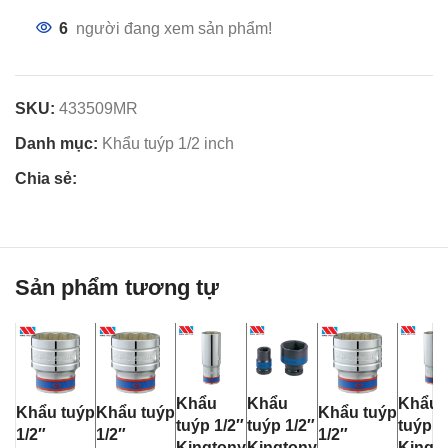
6
người đang xem sản phẩm!
SKU:
433509MR
Danh mục:
Khẩu tuýp 1/2 inch
Chia sẻ:
Sản phẩm tương tự
Khẩu
Khẩu
Khẩu
Khẩu tuýp
Khẩu tuýp
Khẩu tuýp
tuýp 1/2″
tuýp 1/2″
tuýp 1
1/2″
1/2″
1/2″
Kingtony
Kingtony
Kingt