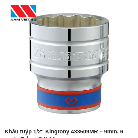
Khẩu tuýp 1/2″ Kingtony 433509MR – 9mm, 6