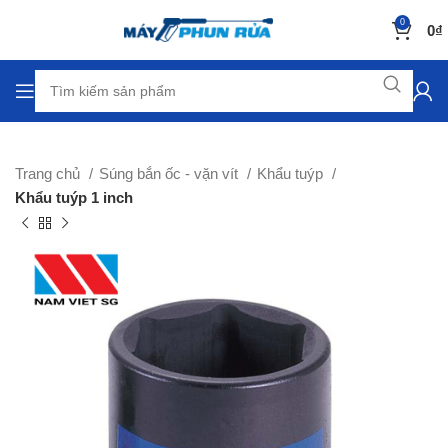
0
0
₫
Trang chủ
Súng bắn ốc - vặn vít
Khẩu tuýp
Khẩu tuýp 1 inch