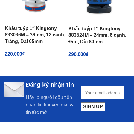
Khẩu tuýp 1″ Kingtony
Khẩu tuýp 1″ Kingtony
833036M – 36mm, 12 cạnh,
883524M – 24mm, 6 cạnh,
Trắng, Dài 65mm
Đen, Dài 80mm
220.000
₫
290.000
₫
Đăng ký nhận tin
Hãy là người đầu tiên
nhận tin khuyến mãi và
tin tức mới