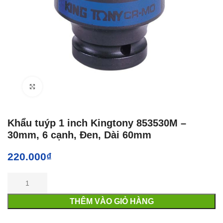
Click to enlarge
Khẩu tuýp 1 inch Kingtony 853530M –
30mm, 6 cạnh, Đen, Dài 60mm
220.000
₫
THÊM VÀO GIỎ HÀNG