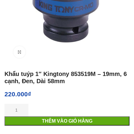
Click to enlarge
Khẩu tuýp 1″ Kingtony 853519M – 19mm, 6
cạnh, Đen, Dài 58mm
220.000
₫
THÊM VÀO GIỎ HÀNG