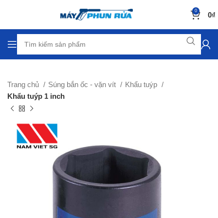
0
0
₫
Trang chủ
Súng bắn ốc - vặn vít
Khẩu tuýp
Khẩu tuýp 1 inch