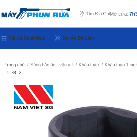
Tìm Địa Chỉ
Mở cửa:
7h3
Tất Cả Danh Mục
Dự Án Đã Làm
Trang chủ
Súng bắn ốc - vặn vít
Khẩu tuýp
Khẩu tuýp 1 inc