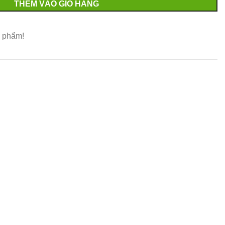
THÊM VÀO GIỎ HÀNG
 phẩm!