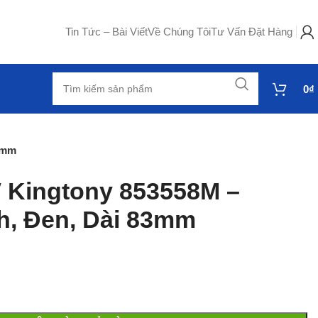
Tin Tức – Bài Viết
Về Chúng Tôi
Tư Vấn Đặt Hàng
0
₫
83mm
″ Kingtony 853558M –
h, Đen, Dài 83mm