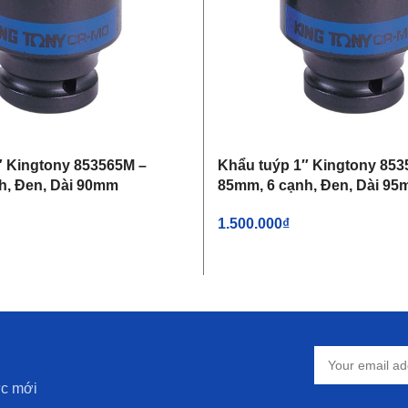
″ Kingtony 853565M –
Khẩu tuýp 1″ Kingtony 853
h, Đen, Dài 90mm
85mm, 6 cạnh, Đen, Dài 9
1.500.000
₫
IỎ HÀNG
THÊM VÀO GIỎ HÀNG
ức mới