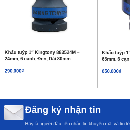
Khẩu tuýp 1″ Kingtony 883524M –
Khẩu tuýp 1
24mm, 6 cạnh, Đen, Dài 80mm
65mm, 6 cạn
290.000
₫
650.000
₫
THÊM VÀO GIỎ HÀNG
THÊM VÀO G
Đăng ký nhận tin
Hãy là người đầu tiên nhận tin khuyến mãi và tin t