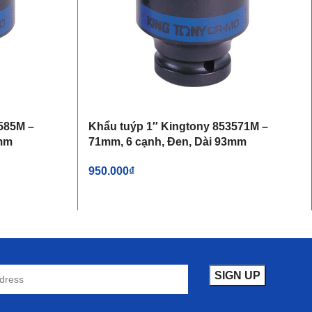
585M –
Khẩu tuýp 1″ Kingtony 853571M –
5mm
71mm, 6 cạnh, Đen, Dài 93mm
950.000
₫
THÊM VÀO GIỎ HÀNG