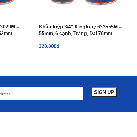
33029M –
Khẩu tuýp 3/4″ Kingtony 633555M –
 52mm
55mm, 6 cạnh, Trắng, Dài 76mm
320.000
₫
THÊM VÀO GIỎ HÀNG