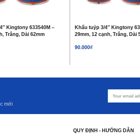
/4″ Kingtony 633540M –
Khẩu tuýp 3/4″ Kingtony 6
h, Trắng, Dài 62mm
29mm, 12 cạnh, Trắng, Dài
90.000
₫
IỎ HÀNG
THÊM VÀO GIỎ HÀNG
ức mới
QUY ĐỊNH - HƯỚNG DẪN