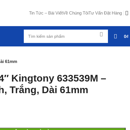
Tin Tức – Bài Viết
Về Chúng Tôi
Tư Vấn Đặt Hàng
0
₫
Dài 61mm
/4″ Kingtony 633539M –
h, Trắng, Dài 61mm