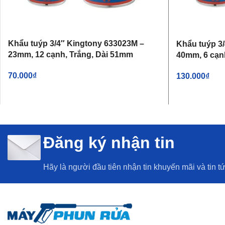
Khẩu tuýp 3/4″ Kingtony 633023M –
Khẩu tuýp 3
23mm, 12 cạnh, Trắng, Dài 51mm
40mm, 6 cạn
70.000
₫
130.000
₫
THÊM VÀO GIỎ HÀNG
THÊM VÀO G
Đăng ký nhận tin
Hãy là người đầu tiên nhận tin khuyến mãi và tin t