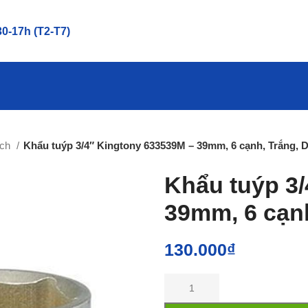
0-17h (T2-T7)
nch
Khẩu tuýp 3/4″ Kingtony 633539M – 39mm, 6 cạnh, Trắng, 
Khẩu tuýp 3
39mm, 6 cạn
130.000
₫