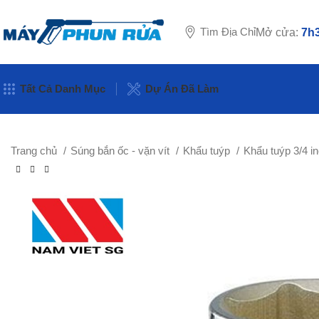
Tìm Địa Chỉ
Mở cửa:
7h3
Tất Cả Danh Mục
Dự Án Đã Làm
Trang chủ
Súng bắn ốc - vặn vít
Khẩu tuýp
Khẩu tuýp 3/4 i