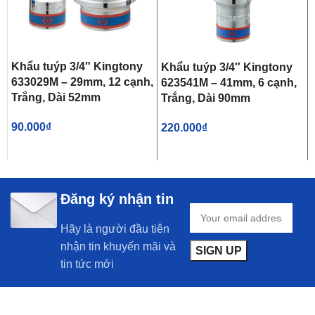
Khẩu tuýp 3/4″ Kingtony
Khẩu tuýp 3/4″ Kingtony
633029M – 29mm, 12 cạnh,
623541M – 41mm, 6 cạnh,
Trắng, Dài 52mm
Trắng, Dài 90mm
90.000
₫
220.000
₫
Đăng ký nhận tin
Hãy là người đầu tiên
nhận tin khuyến mãi và
tin tức mới