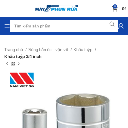
0
0
₫
Trang chủ
Súng bắn ốc - vặn vít
Khẩu tuýp
Khẩu tuýp 3/4 inch