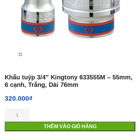
Click to enlarge
Khẩu tuýp 3/4″ Kingtony 633555M – 55mm,
6 cạnh, Trắng, Dài 76mm
320.000
₫
THÊM VÀO GIỎ HÀNG