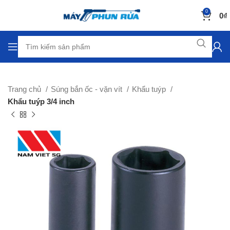
0
0
₫
Trang chủ
Súng bắn ốc - vặn vít
Khẩu tuýp
Khẩu tuýp 3/4 inch