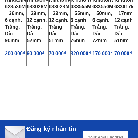
623536M
633029M
633023M
633555M
633550M
633017M
– 36mm,
– 29mm,
– 23mm,
– 55mm,
– 50mm,
– 17mm,
6 cạnh,
12 cạnh,
12 cạnh,
6 cạnh,
6 cạnh,
12 cạnh,
Trắng,
Trắng,
Trắng,
Trắng,
Trắng,
Trắng,
Dài
Dài
Dài
Dài
Dài
Dài
90mm
52mm
51mm
76mm
72mm
51mm
200.000
₫
90.000
₫
70.000
₫
320.000
₫
170.000
₫
70.000
₫
Đăng ký nhận tin