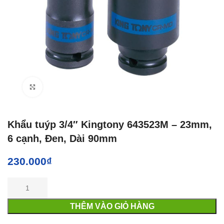
Click to enlarge
Khẩu tuýp 3/4″ Kingtony 643523M – 23mm,
6 cạnh, Đen, Dài 90mm
230.000
₫
THÊM VÀO GIỎ HÀNG