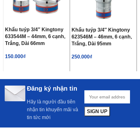
Khẩu tuýp 3/4″ Kingtony
Khẩu tuýp 3/4″ Kingtony
633544M – 44mm, 6 cạnh,
623546M – 46mm, 6 cạnh,
Trắng, Dài 66mm
Trắng, Dài 95mm
150.000
₫
250.000
₫
Đăng ký nhận tin
Hãy là người đầu tiên
nhận tin khuyến mãi và
tin tức mới