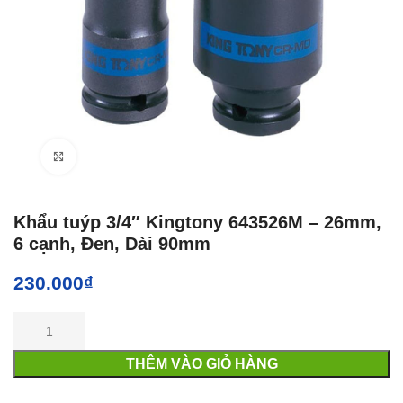
Click to enlarge
Khẩu tuýp 3/4″ Kingtony 643526M – 26mm,
6 cạnh, Đen, Dài 90mm
230.000
₫
THÊM VÀO GIỎ HÀNG