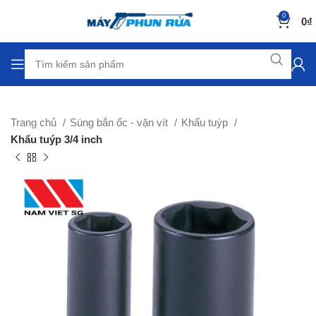
0
0
₫
Trang chủ
Súng bắn ốc - vặn vít
Khẩu tuýp
Khẩu tuýp 3/4 inch