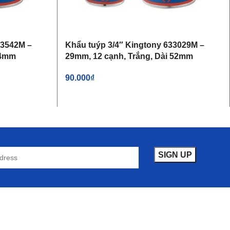
33542M –
Khẩu tuýp 3/4″ Kingtony 633029M –
64mm
29mm, 12 cạnh, Trắng, Dài 52mm
90.000
₫
THÊM VÀO GIỎ HÀNG