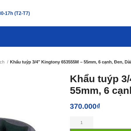
0-17h (T2-T7)
nch
Khẩu tuýp 3/4″ Kingtony 653555M – 55mm, 6 cạnh, Đen, D
Khẩu tuýp 3
55mm, 6 cạn
370.000
₫