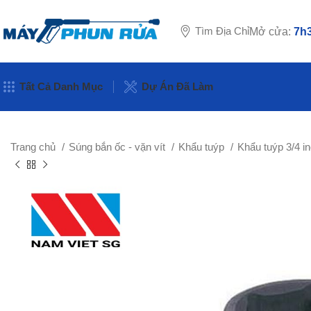
Tìm Địa Chỉ
Mở cửa:
7h3
Tất Cả Danh Mục
Dự Án Đã Làm
Trang chủ
Súng bắn ốc - vặn vít
Khẩu tuýp
Khẩu tuýp 3/4 i