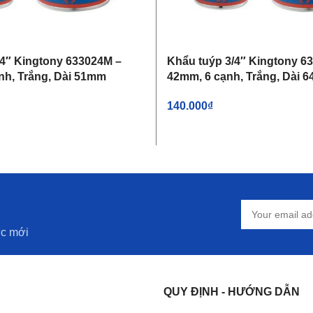
/4″ Kingtony 633024M –
Khẩu tuýp 3/4″ Kingtony 6
nh, Trắng, Dài 51mm
42mm, 6 cạnh, Trắng, Dài 
140.000
₫
IỎ HÀNG
THÊM VÀO GIỎ HÀNG
ức mới
QUY ĐỊNH - HƯỚNG DẪN