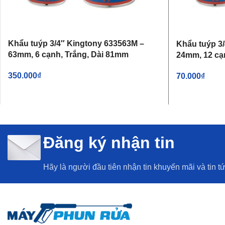
Khẩu tuýp 3/4″ Kingtony 633563M –
Khẩu tuýp 3
63mm, 6 cạnh, Trắng, Dài 81mm
24mm, 12 cạ
350.000
₫
70.000
₫
THÊM VÀO GIỎ HÀNG
THÊM VÀO G
Đăng ký nhận tin
Hãy là người đầu tiên nhận tin khuyến mãi và tin t