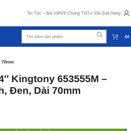
Tin Tức – Bài Viết
Về Chúng Tôi
Tư Vấn Đặt Hàng
0
₫
ài 70mm
/4″ Kingtony 653555M –
h, Đen, Dài 70mm