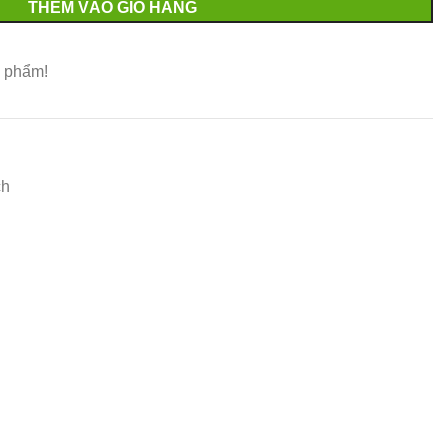
THÊM VÀO GIỎ HÀNG
 phẩm!
ch