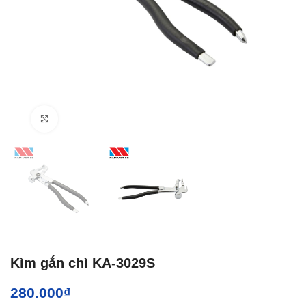
Click to enlarge
Kìm gắn chì KA-3029S
280.000
₫