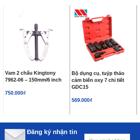
Vam 2 chấu Kingtony
Bộ dụng cụ, tuýp tháo
7962-06 – 150mm/6 inch
cảm biến oxy 7 chi tiết
GDC15
750.000
₫
569.000
₫
Đăng ký nhận tin