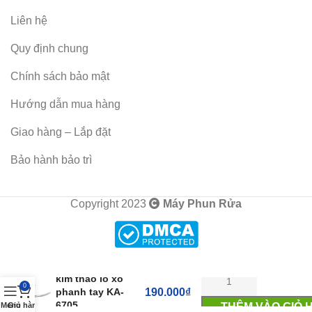
Liên hệ
Quy định chung
Chính sách bảo mật
Hướng dẫn mua hàng
Giao hàng – Lắp đặt
Bảo hành bảo trì
Copyright 2023
Máy Phun Rửa
kìm tháo lò xo
0
phanh tay KA-
190.000
₫
6705
THÊM VÀO GIỎ 
Menu
Giỏ hàng