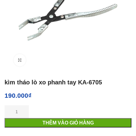
Click to enlarge
kìm tháo lò xo phanh tay KA-6705
190.000
₫
THÊM VÀO GIỎ HÀNG