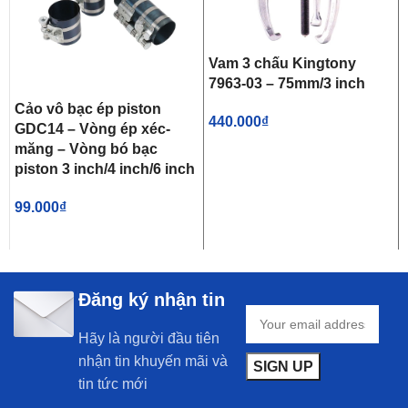
Vam 3 chấu Kingtony
7963-03 – 75mm/3 inch
Cảo vô bạc ép piston
440.000
₫
GDC14 – Vòng ép xéc-
măng – Vòng bó bạc
piston 3 inch/4 inch/6 inch
99.000
₫
Đăng ký nhận tin
Hãy là người đầu tiên
nhận tin khuyến mãi và
tin tức mới