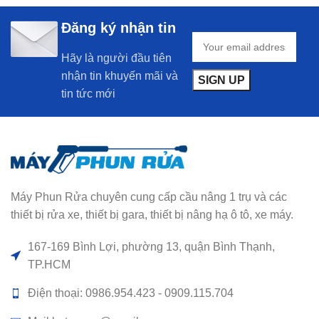
Đăng ký nhận tin
Hãy là người đầu tiên
nhận tin khuyến mãi và
tin tức mới
Máy Phun Rửa chuyên cung cấp cầu nâng 1 trụ và các
thiết bị rửa xe, thiết bị gara, thiết bị nâng hạ ô tô, xe máy.
167-169 Bình Lợi, phường 13, quận Bình Thạnh,
TP.HCM
Điện thoại: 0986.954.423 - 0909.115.704