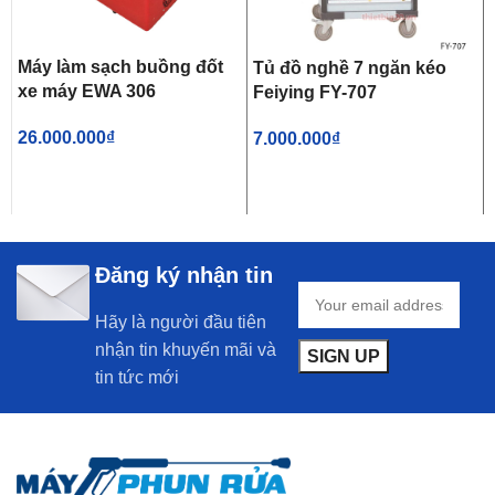
Máy làm sạch buồng đốt
Tủ đồ nghề 7 ngăn kéo
xe máy EWA 306
Feiying FY-707
26.000.000
₫
7.000.000
₫
Đăng ký nhận tin
Hãy là người đầu tiên
nhận tin khuyến mãi và
tin tức mới