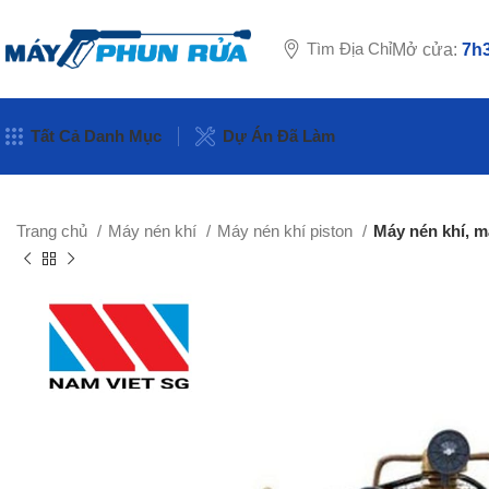
Tìm Địa Chỉ
Mở cửa:
7h3
Tất Cả Danh Mục
Dự Án Đã Làm
Trang chủ
Máy nén khí
Máy nén khí piston
Máy nén khí, m