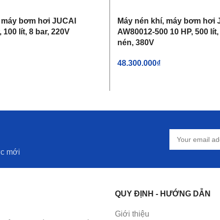
, máy bơm hơi JUCAI
Máy nén khí, máy bơm hơi
100 lít, 8 bar, 220V
AW80012-500 10 HP, 500 lít, 
nén, 380V
48.300.000
₫
IỎ HÀNG
THÊM VÀO GIỎ HÀNG
ức mới
QUY ĐỊNH - HƯỚNG DẪN
Giới thiệu