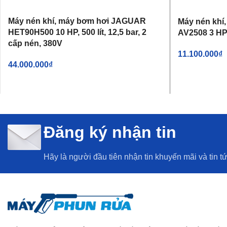
Máy nén khí, máy bơm hơi JAGUAR
Máy nén khí
HET90H500 10 HP, 500 lít, 12,5 bar, 2
AV2508 3 HP, 
cấp nén, 380V
11.100.000
₫
44.000.000
₫
THÊM VÀO G
THÊM VÀO GIỎ HÀNG
Đăng ký nhận tin
Hãy là người đầu tiên nhận tin khuyến mãi và tin t