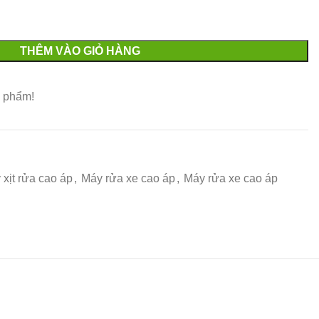
THÊM VÀO GIỎ HÀNG
 phẩm!
 xịt rửa cao áp
,
Máy rửa xe cao áp
,
Máy rửa xe cao áp