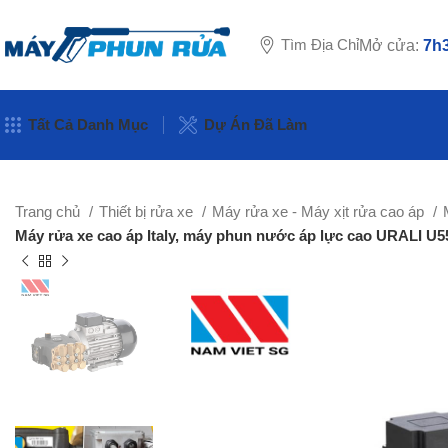
Tìm Địa Chỉ
Mở cửa:
7h3
Tất Cả Danh Mục
Dự Án Đã Làm
Trang chủ
Thiết bị rửa xe
Máy rửa xe - Máy xịt rửa cao áp
Máy rửa xe cao áp Italy, máy phun nước áp lực cao URALI U55-