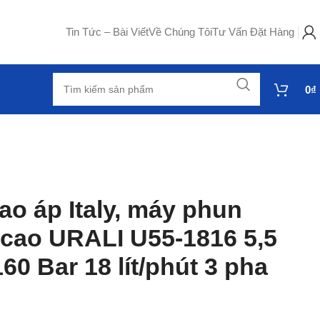
Tin Tức – Bài Viết
Về Chúng Tôi
Tư Vấn Đặt Hàng
0
₫
ao áp Italy, máy phun
 cao URALI U55-1816 5,5
60 Bar 18 lít/phút 3 pha