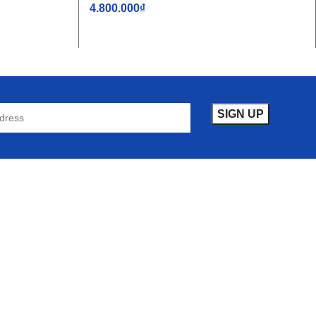
4.800.000
₫
THÊM VÀO GIỎ HÀNG