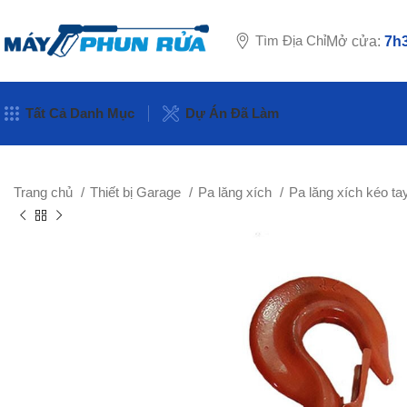
Tìm Địa Chỉ
Mở cửa:
7h3
Tất Cả Danh Mục
Dự Án Đã Làm
Trang chủ
Thiết bị Garage
Pa lăng xích
Pa lăng xích kéo t