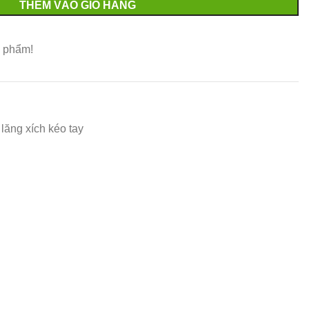
THÊM VÀO GIỎ HÀNG
 phẩm!
lăng xích kéo tay