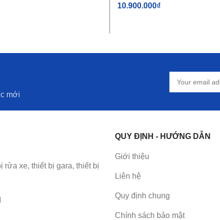
10.900.000
₫
IỎ HÀNG
THÊM VÀO GIỎ HÀNG
ức mới
QUY ĐỊNH - HƯỚNG DẪN
Giới thiệu
a xe, thiết bị gara, thiết bị
Liên hệ
Quy định chung
M
Chính sách bảo mật