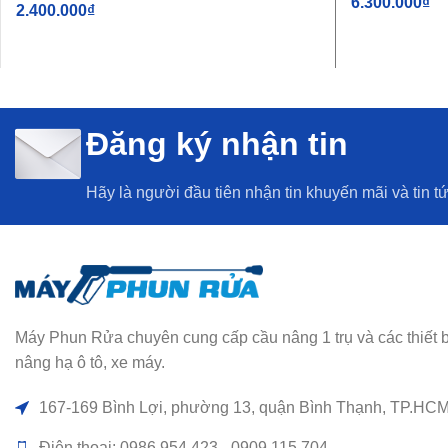
6.300.000
₫
2.400.000
₫
THÊM VÀO G
THÊM VÀO GIỎ HÀNG
Đăng ký nhận tin
Hãy là người đầu tiên nhận tin khuyến mãi và tin t
Máy Phun Rửa chuyên cung cấp cầu nâng 1 trụ và các thiết bị rử
nâng hạ ô tô, xe máy.
167-169 Bình Lợi, phường 13, quận Bình Thạnh, TP.HC
Điện thoại: 0986.954.423 - 0909.115.704