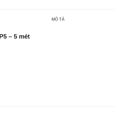
MÔ TẢ
VP5 – 5 mét