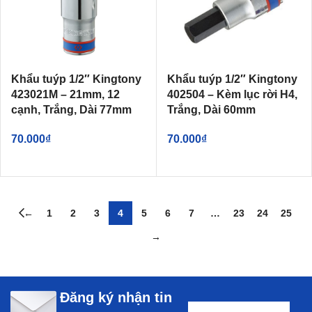
Khẩu tuýp 1/2″ Kingtony
Khẩu tuýp 1/2″ Kingtony
423021M – 21mm, 12
402504 – Kèm lục rời H4,
cạnh, Trắng, Dài 77mm
Trắng, Dài 60mm
70.000
₫
70.000
₫
←
1
2
3
4
5
6
7
…
23
24
25
→
Đăng ký nhận tin