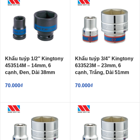
Khẩu tuýp 1/2″ Kingtony
Khẩu tuýp 3/4″ Kingtony
453514M – 14mm, 6
633523M – 23mm, 6
cạnh, Đen, Dài 38mm
cạnh, Trắng, Dài 51mm
70.000
₫
70.000
₫