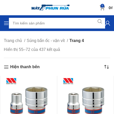
0
0
₫
Trang chủ
Súng bắn ốc - vặn vít
Trang 4
Hiển thị 55–72 của 437 kết quả
Hiện thanh bên