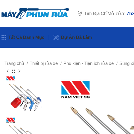
Tìm Địa Chỉ
Mở cửa:
7h3
Tất Cả Danh Mục
Dự Án Đã Làm
Trang chủ
Thiết bị rửa xe
Phụ kiện - Tiện ích rửa xe
Súng xì