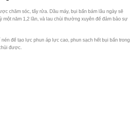
 được chăm sóc, tẩy rửa. Dầu máy, bụi bẩn bám lâu ngày sẽ
 kỳ một năm 1,2 lần, và lau chùi thường xuyên để đảm bảo sự
nén để tạo lực phun áp lực cao, phun sạch hết bụi bẩn trong
chùi được.