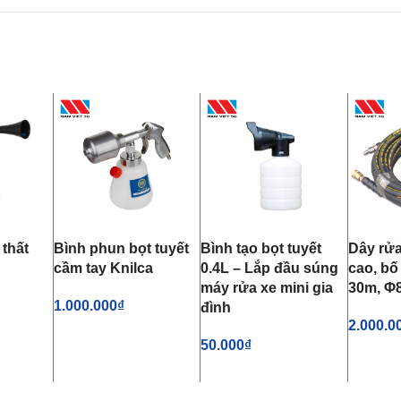
 thất
Bình phun bọt tuyết
Bình tạo bọt tuyết
Dây rửa
cầm tay Knilca
0.4L – Lắp đầu súng
cao, bố
máy rửa xe mini gia
30m, 
1.000.000
₫
đình
2.000.0
Ỏ HÀNG
THÊM VÀO GIỎ HÀNG
50.000
₫
THÊM 
THÊM VÀO GIỎ HÀNG