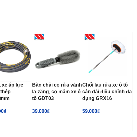
 xe áp lực
Bàn chải cọ rửa vành
Chổi lau rửa xe ô tô
 thép –
la-zăng, cọ mâm xe ô
cán dài điều chỉnh đa
Φ8mm
tô GDT03
dụng GRX16
00
₫
39.000
₫
59.000
₫
VÀO GIỎ HÀNG
THÊM VÀO GIỎ HÀNG
THÊM VÀO GIỎ HÀNG