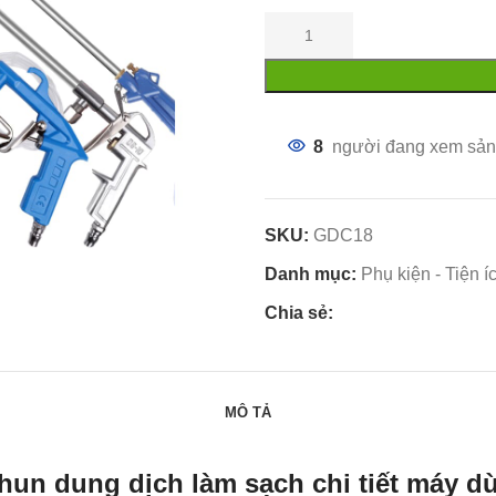
8
người đang xem sản
SKU:
GDC18
Danh mục:
Phụ kiện - Tiện í
Chia sẻ:
MÔ TẢ
phun dung dịch làm sạch chi tiết máy 