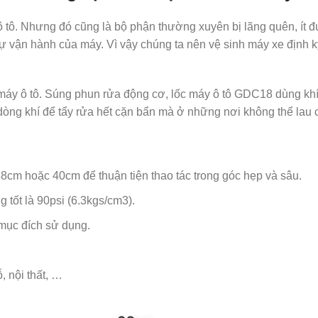
 ô tô. Nhưng đó cũng là bộ phận thường xuyên bị lãng quên, ít
n sự vận hành của máy. Vì vậy chúng ta nên vệ sinh máy xe định
áy ô tô. Súng phun rửa động cơ, lốc máy ô tô GDC18 dùng khí 
dòng khí để tẩy rửa hết cặn bẩn mà ở những nơi không thể lau 
8cm hoặc 40cm để thuận tiện thao tác trong góc hẹp và sâu.
 tốt là 90psi (6.3kgs/cm3).
 mục đích sử dụng.
, nội thất, …