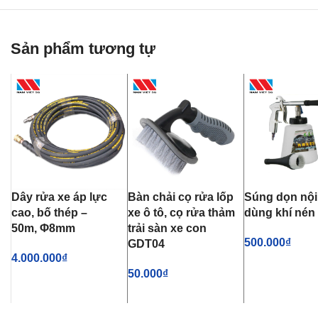
Sản phẩm tương tự
Dây rửa xe áp lực
Bàn chải cọ rửa lốp
Súng dọn nội
cao, bố thép –
xe ô tô, cọ rửa thảm
dùng khí nén
50m, Φ8mm
trải sàn xe con
500.000
₫
GDT04
4.000.000
₫
THÊM VÀO GI
50.000
₫
THÊM VÀO GIỎ HÀNG
THÊM VÀO GIỎ HÀNG