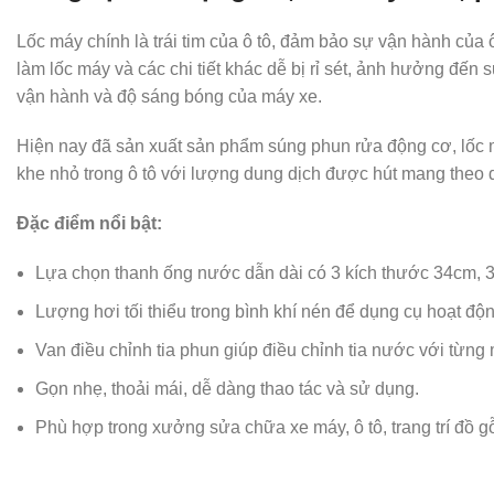
Lốc máy chính là trái tim của ô tô, đảm bảo sự vận hành của
làm lốc máy và các chi tiết khác dễ bị rỉ sét, ảnh hưởng đế
vận hành và độ sáng bóng của máy xe.
Hiện nay đã sản xuất sản phẩm súng phun rửa động cơ, lốc m
khe nhỏ trong ô tô với lượng dung dịch được hút mang theo 
Đặc điểm nổi bật:
Lựa chọn thanh ống nước dẫn dài có 3 kích thước 34cm, 3
Lượng hơi tối thiểu trong bình khí nén để dụng cụ hoạt động
Van điều chỉnh tia phun giúp điều chỉnh tia nước với từng
Gọn nhẹ, thoải mái, dễ dàng thao tác và sử dụng.
Phù hợp trong xưởng sửa chữa xe máy, ô tô, trang trí đồ gỗ