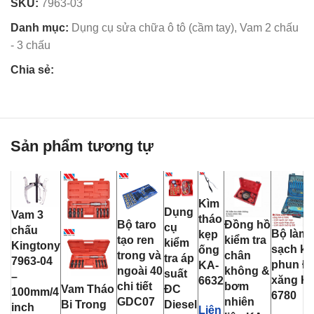
SKU:
7963-03
Danh mục:
Dụng cụ sửa chữa ô tô (cầm tay)
,
Vam 2 chấu
- 3 chấu
Chia sẻ:
Sản phẩm tương tự
Kìm
Dụng
Vam 3
tháo
Bộ taro
Đồng hồ
cụ
chấu
Bộ làm
kẹp
tạo ren
kiểm tra
kiểm
Kingtony
sạch ki
ống
trong và
chân
tra áp
7963-04
phun Đ
KA-
ngoài 40
không &
suất
–
xăng K
6632
chi tiết
bơm
Vam Tháo
ĐC
100mm/4
6780
GDC07
nhiên
Bi Trong
Diesel
inch
Liên