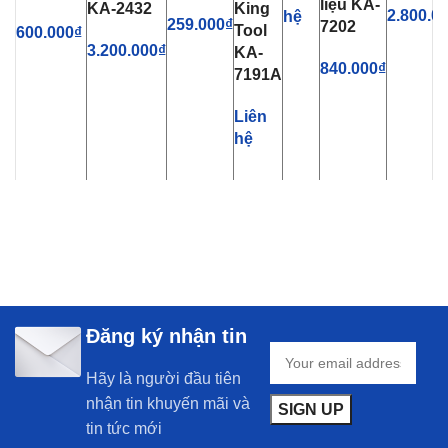
liệu KA-
KA-2432
King
2.800.0
hệ
259.000
₫
7202
Tool
600.000
₫
3.200.000
₫
KA-
840.000
₫
7191A
Liên
hệ
Đăng ký nhận tin
Hãy là người đầu tiên
nhận tin khuyến mãi và
tin tức mới