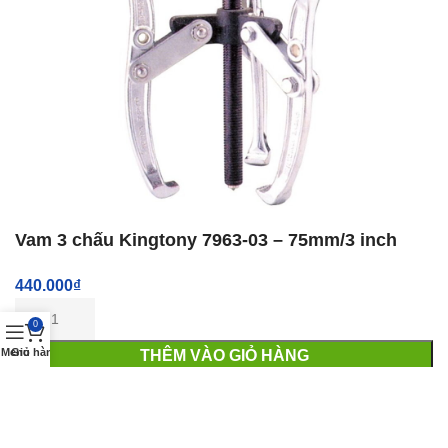
Vam 3 chấu Kingtony 7963-03 – 75mm/3 inch
440.000
₫
0
Menu
Giỏ hàng
THÊM VÀO GIỎ HÀNG