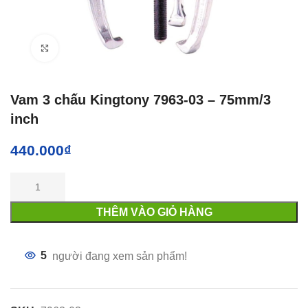
Click to enlarge
Vam 3 chấu Kingtony 7963-03 – 75mm/3
inch
440.000
₫
THÊM VÀO GIỎ HÀNG
5
người đang xem sản phẩm!