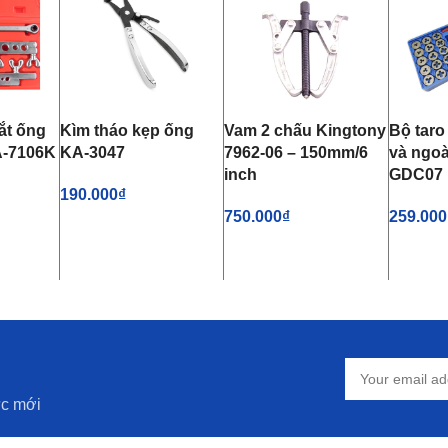
ắt ống
Kìm tháo kẹp ống
Vam 2 chấu Kingtony
Bộ taro
A-7106K
KA-3047
7962-06 – 150mm/6
và ngoài
inch
GDC07
190.000
₫
750.000
₫
259.000
Ỏ HÀNG
THÊM VÀO GIỎ HÀNG
THÊM VÀO GIỎ HÀNG
THÊM 
ức mới