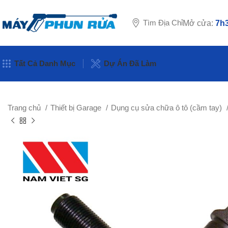
Tìm Địa Chỉ
Mở cửa:
7h3
Tất Cả Danh Mục
Dự Án Đã Làm
Trang chủ
Thiết bị Garage
Dụng cụ sửa chữa ô tô (cầm tay)