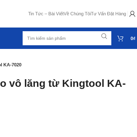
Tin Tức – Bài Viết
Về Chúng Tôi
Tư Vấn Đặt Hàng
0
₫
ol KA-7020
o vô lăng từ Kingtool KA-