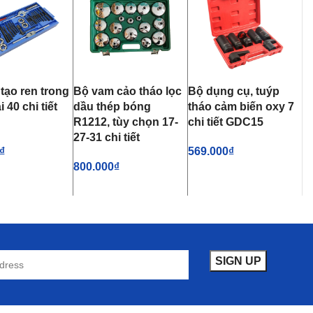
 tạo ren trong
Bộ vam cảo tháo lọc
Bộ dụng cụ, tuýp
 40 chi tiết
dầu thép bóng
tháo cảm biến oxy 7
R1212, tùy chọn 17-
chi tiết GDC15
27-31 chi tiết
₫
569.000
₫
800.000
₫
VÀO GIỎ HÀNG
THÊM VÀO GIỎ HÀNG
THÊM VÀO GIỎ HÀNG