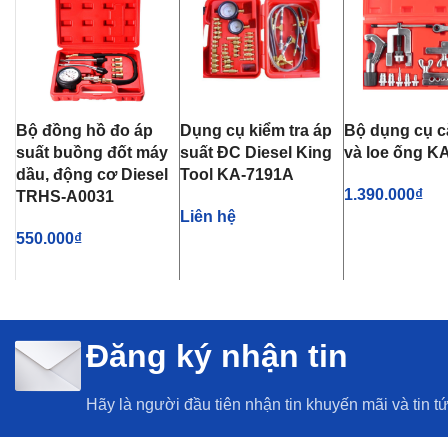
Bộ đồng hồ đo áp
Dụng cụ kiểm tra áp
Bộ dụng cụ c
suất buồng đốt máy
suất ĐC Diesel King
và loe ống K
dầu, động cơ Diesel
Tool KA-7191A
1.390.000
₫
TRHS-A0031
Liên hệ
THÊM VÀO GI
550.000
₫
THÊM VÀO GIỎ HÀNG
THÊM VÀO GIỎ HÀNG
Đăng ký nhận tin
Hãy là người đầu tiên nhận tin khuyến mãi và tin t