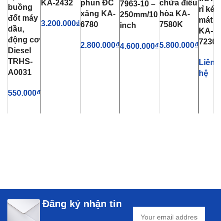
KA-2432
phun ĐC
chữa điều
7963-10 –
buồng
rỉ két
xăng KA-
hòa KA-
250mm/10
đốt máy
mát
3.200.000
₫
6780
7580K
inch
dầu,
KA-
động cơ
7230
2.800.000
₫
5.800.000
₫
4.600.000
₫
Diesel
TRHS-
Liên
A0031
hệ
550.000
₫
Đăng ký nhận tin