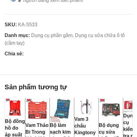
9
người đang xem sản phẩm!
SKU:
KA-5533
Danh mục:
Dụng cụ phần gầm
,
Dụng cụ sửa chữa ô tô
(cầm tay)
Chia sẻ:
Sản phẩm tương tự
Dụng
Vam 3
Bộ đồng
cụ
Vam Tháo
Bộ làm
Bộ dụng
chấu
hồ đo
kiểm
Bi Trong
sạch kim
cụ sửa
Kingtony
áp suất
tra rò