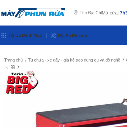
Tìm Địa Chỉ
Mở cửa:
7h3
Tất Cả Danh Mục
Dự Án Đã Làm
Trang chủ
Tủ chứa - xe đẩy - giá kệ treo dụng cụ và đồ nghề