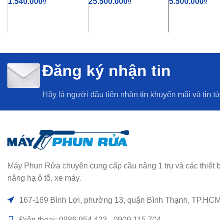
1.540.000
₫
25.500.000
₫
5.500.000
₫
THÊM VÀO GIỎ HÀNG
THÊM VÀO GIỎ HÀNG
THÊM VÀO GI
Đăng ký nhận tin
Hãy là người đầu tiên nhận tin khuyến mãi và tin t
Máy Phun Rửa chuyên cung cấp cầu nâng 1 trụ và các thiết bị rử
nâng hạ ô tô, xe máy.
167-169 Bình Lợi, phường 13, quận Bình Thạnh, TP.HC
Điện thoại: 0986.954.423 - 0909.115.704