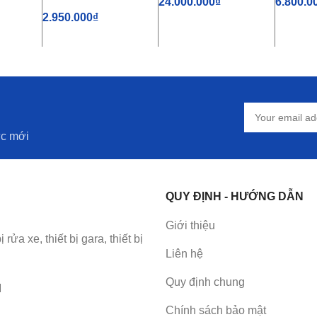
24.000.000
₫
6.800.0
2.950.000
₫
Ỏ HÀNG
THÊM VÀO GIỎ HÀNG
THÊM 
THÊM VÀO GIỎ HÀNG
ức mới
QUY ĐỊNH - HƯỚNG DẪN
Giới thiệu
a xe, thiết bị gara, thiết bị
Liên hệ
Quy định chung
M
Chính sách bảo mật