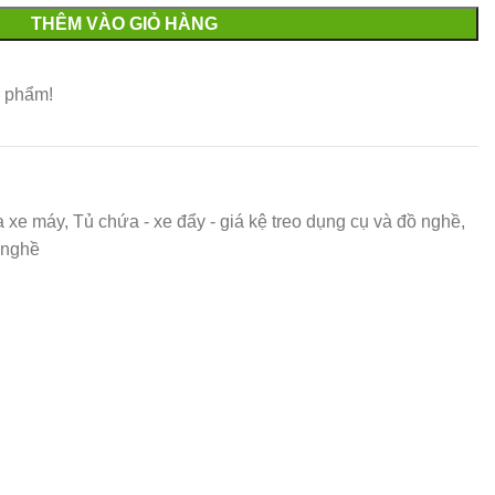
THÊM VÀO GIỎ HÀNG
 phẩm!
a xe máy
,
Tủ chứa - xe đẩy - giá kệ treo dụng cụ và đồ nghề
,
 nghề