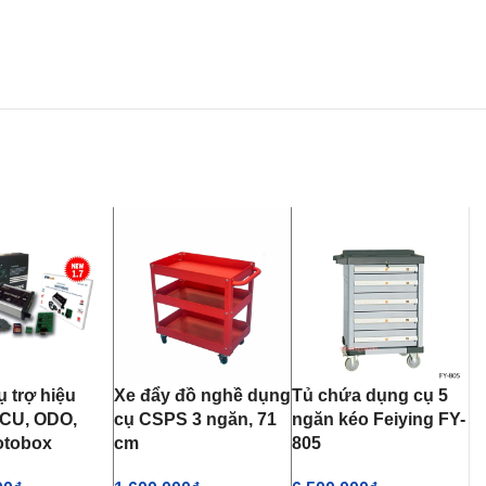
 trợ hiệu
Xe đẩy đồ nghề dụng
Tủ chứa dụng cụ 5
ECU, ODO,
cụ CSPS 3 ngăn, 71
ngăn kéo Feiying FY-
tobox
cm
805