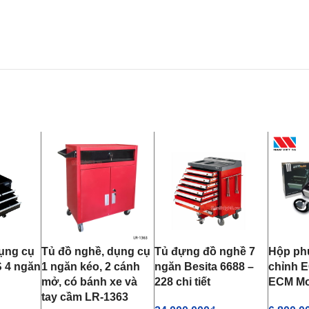
ụng cụ
Tủ đồ nghề, dụng cụ
Tủ đựng đồ nghề 7
Hộp phụ
 4 ngăn
1 ngăn kéo, 2 cánh
ngăn Besita 6688 –
chỉnh 
mở, có bánh xe và
228 chi tiết
ECM Mo
tay cầm LR-1363