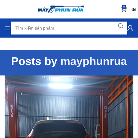
0
0
₫
Posts by
mayphunrua