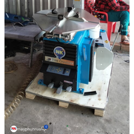
0
mayphunrua