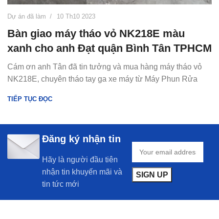
Dự án đã làm
10 Th10 2023
Bàn giao máy tháo vỏ NK218E màu
xanh cho anh Đạt quận Bình Tân TPHCM
Cám ơn anh Tân đã tin tưởng và mua hàng máy tháo vỏ
NK218E, chuyên tháo tay ga xe máy từ Máy Phun Rửa
TIẾP TỤC ĐỌC
Đăng ký nhận tin
Hãy là người đầu tiên
nhận tin khuyến mãi và
tin tức mới