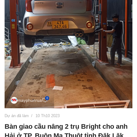
0
mayphunrua
Dự án đã làm
10 Th10 2023
Bàn giao cầu nâng 2 trụ Bright cho anh
Hải ở TP. Buôn Ma Thuột tỉnh Đăk Lăk