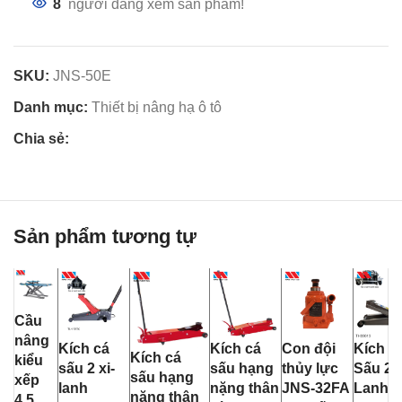
8
người đang xem sản phẩm!
SKU:
JNS-50E
Danh mục:
Thiết bị nâng hạ ô tô
Chia sẻ:
Sản phẩm tương tự
Cầu
nâng
Kích cá
Kích cá
Con đội
Kích C
Kích cá
kiểu
sấu 2 xi-
sấu hạng
thủy lực
Sấu 2 X
sấu hạng
xếp
lanh
nặng thân
JNS-32FA
Lanh
nặng thân
4.5