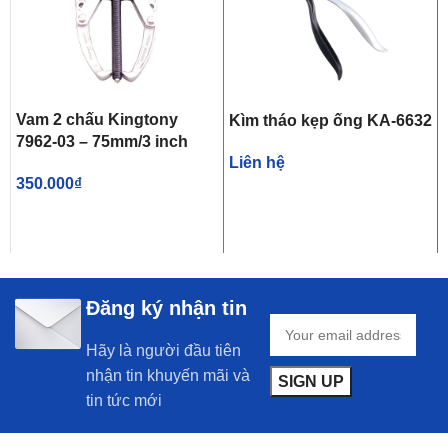
Vam 2 chấu Kingtony
Kìm tháo kẹp ống KA-6632
7962-03 – 75mm/3 inch
Liên hệ
350.000
₫
Đăng ký nhận tin
Hãy là người đầu tiên
nhận tin khuyến mãi và
tin tức mới