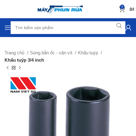
0
0
₫
Trang chủ
Súng bắn ốc - vặn vít
Khẩu tuýp
Khẩu tuýp 3/4 inch