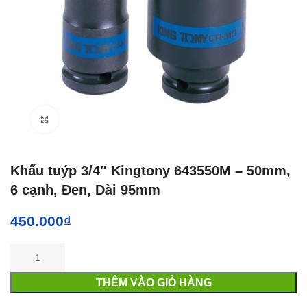
Click to enlarge
Khẩu tuýp 3/4″ Kingtony 643550M – 50mm,
6 cạnh, Đen, Dài 95mm
450.000
₫
THÊM VÀO GIỎ HÀNG