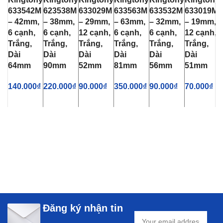
633542M
623538M
633029M
633563M
633532M
633019M
– 42mm,
– 38mm,
– 29mm,
– 63mm,
– 32mm,
– 19mm,
6 cạnh,
6 cạnh,
12 cạnh,
6 cạnh,
6 cạnh,
12 cạnh,
Trắng,
Trắng,
Trắng,
Trắng,
Trắng,
Trắng,
Dài
Dài
Dài
Dài
Dài
Dài
64mm
90mm
52mm
81mm
56mm
51mm
140.000
₫
220.000
₫
90.000
₫
350.000
₫
90.000
₫
70.000
₫
Đăng ký nhận tin