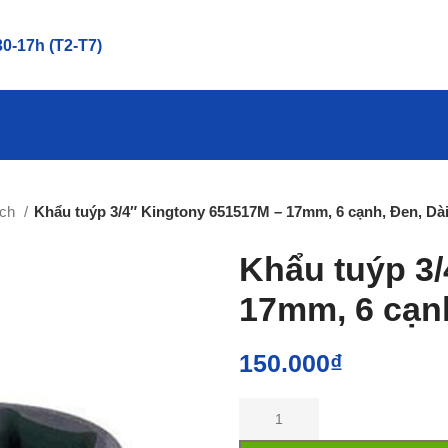
0-17h (T2-T7)
nch
Khẩu tuýp 3/4″ Kingtony 651517M – 17mm, 6 cạnh, Đen, D
Khẩu tuýp 3
17mm, 6 cạn
150.000
₫