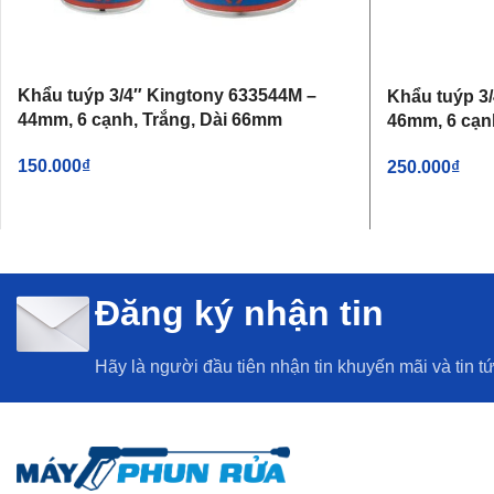
Khẩu tuýp 3/4″ Kingtony 633544M –
Khẩu tuýp 3
44mm, 6 cạnh, Trắng, Dài 66mm
46mm, 6 cạn
150.000
₫
250.000
₫
THÊM VÀO GIỎ HÀNG
THÊM VÀO G
Đăng ký nhận tin
Hãy là người đầu tiên nhận tin khuyến mãi và tin t