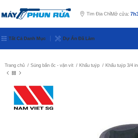
Tìm Địa Chỉ
Mở cửa:
7h3
Tất Cả Danh Mục
Dự Án Đã Làm
Trang chủ
Súng bắn ốc - vặn vít
Khẩu tuýp
Khẩu tuýp 3/4 i