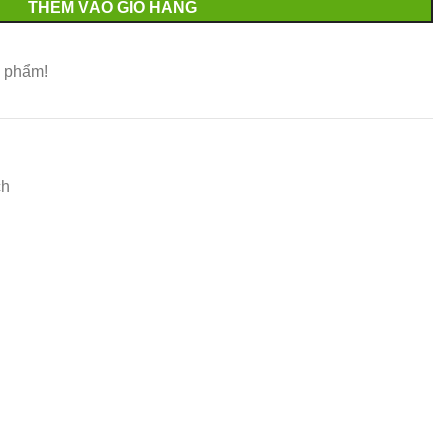
THÊM VÀO GIỎ HÀNG
 phẩm!
ch