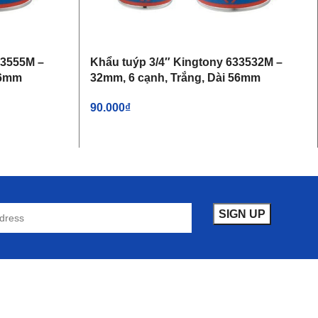
33555M –
Khẩu tuýp 3/4″ Kingtony 633532M –
76mm
32mm, 6 cạnh, Trắng, Dài 56mm
90.000
₫
THÊM VÀO GIỎ HÀNG