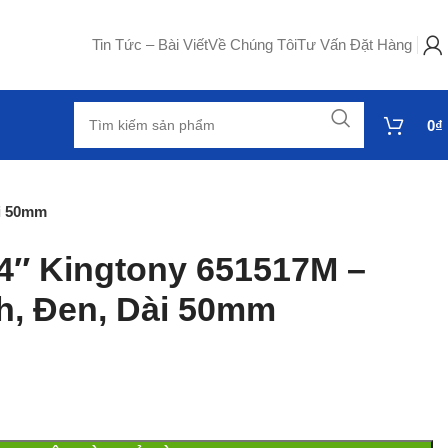
Tin Tức – Bài Viết
Về Chúng Tôi
Tư Vấn Đặt Hàng
0
₫
ài 50mm
/4″ Kingtony 651517M –
h, Đen, Dài 50mm