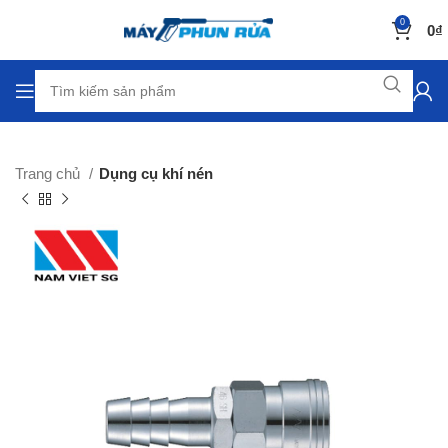
0
0
₫
Trang chủ
Dụng cụ khí nén