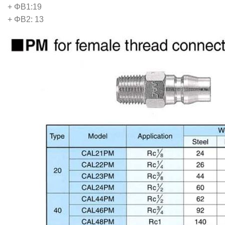
+ ΦB1:19
+ ΦB2: 13