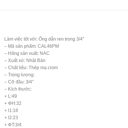
Làm việc tốt với: Ống dẫn ren trong 3/4″
– Mã sản phẩm: CAL46PM
– Hãng sản xuất: NAC
– Xuất xứ: Nhật Bản
– Chất liệu: Thép mạ crom
– Trọng lượng:
– Cỡ đầu: 3/4″
– Kích thước:
+ L:49
+ ΦH:32
+ l1:18
+ l2:23
+ ΦT:3/4