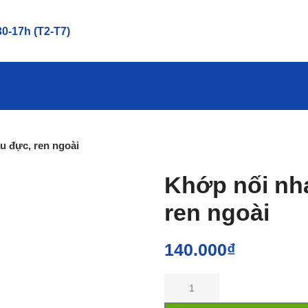
0-17h (T2-T7)
u đực, ren ngoài
Khớp nối nh
ren ngoài
140.000
₫