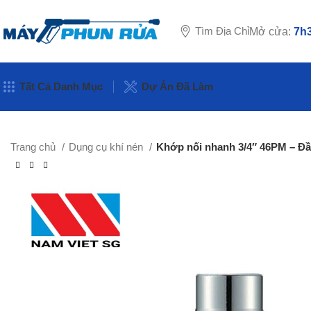
Tìm Địa Chỉ
Mở cửa:
7h3
Tất Cả Danh Mục
Dự Án Đã Làm
Trang chủ
Dụng cụ khí nén
Khớp nối nhanh 3/4″ 46PM – Đầ