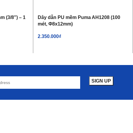
m (3/8″) – 1
Dây dẫn PU mềm Puma AH1208 (100
mét, Φ8x12mm)
2.350.000
₫
THÊM VÀO GIỎ HÀNG