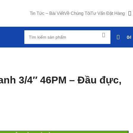
Tin Tức – Bài Viết
Về Chúng Tôi
Tư Vấn Đặt Hàng
0
₫
anh 3/4″ 46PM – Đầu đực,