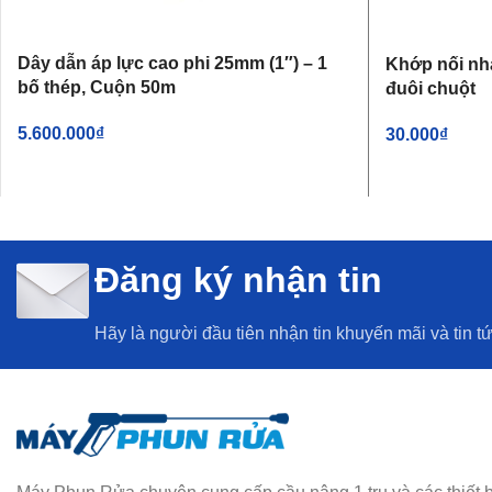
Dây dẫn áp lực cao phi 25mm (1″) – 1
Khớp nối nh
bố thép, Cuộn 50m
đuôi chuột
5.600.000
₫
30.000
₫
THÊM VÀO GIỎ HÀNG
THÊM VÀO G
Đăng ký nhận tin
Hãy là người đầu tiên nhận tin khuyến mãi và tin t