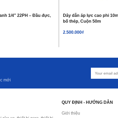
anh 1/4″ 22PH – Đầu đực,
Dây dẫn áp lực cao phi 10m
bố thép, Cuộn 50m
2.500.000
₫
IỎ HÀNG
THÊM VÀO GIỎ HÀNG
ức mới
QUY ĐỊNH - HƯỚNG DẪN
Giới thiệu