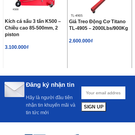
Kích cá sấu 3 tấn K500 –
Giá Treo Động Cơ Titano
Chiều cao 85-500mm, 2
TL-4905 – 2000Lbs/900Kg
piston
2.600.000
₫
3.100.000
₫
Đăng ký nhận tin
Hãy là người đầu tiên
nhận tin khuyến mãi và
tin tức mới