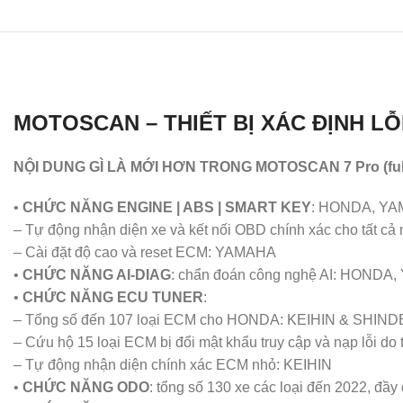
MOTOSCAN – THIẾT BỊ XÁC ĐỊNH L
NỘI DUNG GÌ LÀ MỚI HƠN TRONG MOTOSCAN 7 Pro (full
•
CHỨC NĂNG ENGINE | ABS | SMART KEY
: HONDA, YA
– Tự động nhận diện xe và kết nối OBD chính xác cho tất cả 
– Cài đặt độ cao và reset ECM: YAMAHA
•
CHỨC NĂNG AI-DIAG
: chẩn đoán công nghệ AI: HONDA
•
CHỨC NĂNG ECU TUNER
:
– Tổng số đến 107 loại ECM cho HONDA: KEIHIN & SHI
– Cứu hộ 15 loại ECM bị đổi mật khẩu truy cập và nạp lỗi do t
– Tự động nhận diện chính xác ECM nhỏ: KEIHIN
•
CHỨC NĂNG ODO
: tổng số 130 xe các loại đến 2022, đầy 