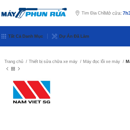
Tìm Địa Chỉ
Mở cửa:
7h3
Tất Cả Danh Mục
Dự Án Đã Làm
Trang chủ
Thiết bị sửa chữa xe máy
Máy đọc lỗi xe máy
M