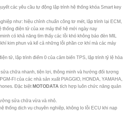
yết các yêu cầu tự động lập trình hệ thống khóa Smart key
hiệp như: hiệu chỉnh chuẩn công tơ mét, lập trình lại ECM,
 thống điện tử của xe máy thế hệ mới ngày nay
inh có khả năng tìm thấy các lỗi khó không báo đèn MIL
cơ khí kim phun và kể cả những lỗi phần cơ khí mà các máy
ện tử, lập trình điểm 0 của cảm biến TPS, lập trình tỷ lệ hòa
ệu sửa chữa nhanh, tiện lợi, thông minh và hướng đối tượng
n tử PGM-FI của các nhà sản xuất PIAGGIO, HONDA, YAMAHA,
phones. Đặc biệt
MOTODATA
tích hợp luôn chức năng quản
c xưởng sửa chữa vừa và nhỏ.
ệ thống dịch vụ chuyên nghiệp, không lo lỗi ECU khi nạp