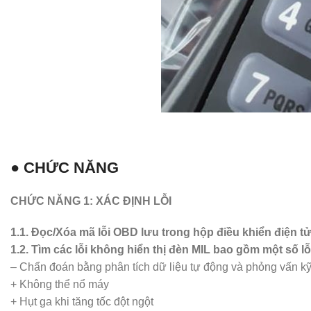
● CHỨC NĂNG
CHỨC NĂNG 1: XÁC ĐỊNH LỖI
1.1. Đọc/Xóa mã lỗi OBD lưu trong hộp điều khiển điện 
1.2. Tìm các lỗi không hiển thị đèn MIL bao gồm một số lỗ
– Chẩn đoán bằng phân tích dữ liệu tự động và phỏng vấn kỹ
+ Không thể nổ máy
+ Hụt ga khi tăng tốc đột ngột