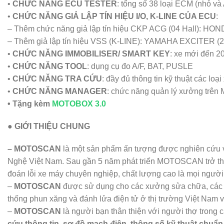
•
CHỨC NĂNG ECU TESTER
: tổng số 38 loại ECM (nhỏ v
•
CHỨC NĂNG GIẢ LẬP TÍN HIỆU I/O, K-LINE CỦA ECU
:
– Thêm chức năng giả lập tín hiệu CKP ACG (04 Hall): HO
– Thêm giả lập tín hiệu VSS (K-LINE): YAMAHA EXCITER (
•
CHỨC NĂNG IMMOBILISER/ SMART KEY
: xe mới đến 2
•
CHỨC NĂNG TOOL
: dụng cụ đo A/F, BAT, PUSLE
•
CHỨC NĂNG TRA CỨU
: đầy đủ thông tin kỹ thuật các loại
•
CHỨC NĂNG MANAGER
: chức năng quản lý xưởng tr
• Tặng kèm
MOTOBOX 3.0
● GIỚI THIỆU CHUNG
– MOTOSCAN
là một sản phẩm ấn tượng được nghiên cứu 
Nghệ Việt Nam. Sau gần 5 năm phát triển MOTOSCAN trở th
đoán lỗi xe máy chuyên nghiệp, chất lượng cao là mọi ng
–
MOTOSCAN
được sử dụng cho các xưởng sửa chữa, các tr
thống phun xăng và đánh lửa điện tử ở thị trường Việt Nam v
–
MOTOSCAN
là người bạn thân thiện với người thợ trong
cứu thông tin, sơ đồ mạch điện, thông số kỹ thuật chuẩn