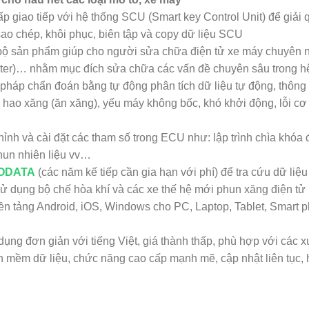
ao tiếp với hệ thống SCU (Smart key Control Unit) để giải qu
sao chép, khôi phục, biên tập và copy dữ liệu SCU
 bộ sản phẩm giúp cho người sửa chữa điện tử xe máy chuyên ng
ster)… nhằm mục đích sửa chữa các vấn đề chuyên sâu trong hệ
áp chẩn đoán bằng tự động phân tích dữ liệu tự động, thông m
 ga, hao xăng (ăn xăng), yếu máy không bốc, khó khởi động, lỗi 
nh và cài đặt các tham số trong ECU như: lập trình chìa khóa đi
phun nhiên liệu vv…
ODATA
(các năm kế tiếp cần gia hạn với phí) để tra cứu dữ li
ũ sử dụng bộ chế hòa khí và các xe thế hệ mới phun xăng điệ
 nền tảng Android, iOS, Windows cho PC, Laptop, Tablet, Smart 
 dụng đơn giản với tiếng Việt, giá thành thấp, phù hợp với cá
ềm dữ liệu, chức năng cao cấp mạnh mẽ, cập nhật liên tục, h