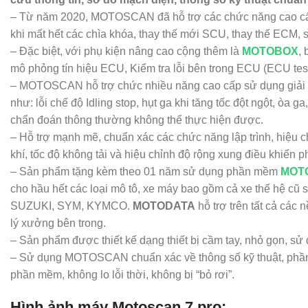
– Từ năm 2020, MOTOSCAN đã hỗ trợ các chức năng cao cấp gi
khi mất hết các chìa khóa, thay thế mới SCU, thay thế ECM, 
– Đặc biệt, với phụ kiện nâng cao cộng thêm là
MOTOBOX
,
mô phỏng tín hiệu ECU, Kiểm tra lỗi bên trong ECU (ECU te
– MOTOSCAN hỗ trợ chức nhiều năng cao cấp sử dụng giải ph
như: lỗi chế độ Idling stop, hụt ga khi tăng tốc đột ngột, òa
chẩn đoán thông thường không thể thực hiện được.
– Hỗ trợ mạnh mẽ, chuẩn xác các chức năng lập trình, hiệu chỉ
khí, tốc độ không tải và hiệu chỉnh độ rộng xung điều khiển 
– Sản phẩm tặng kèm theo 01 năm sử dụng phần mềm
MOT
cho hầu hết các loại mô tô, xe máy bao gồm cả xe thế hệ c
SUZUKI, SYM, KYMCO.
MOTODATA
hỗ trợ trên tất cả các
lý xưởng bên trong.
– Sản phẩm được thiết kế dạng thiết bị cầm tay, nhỏ gọn, sử
– Sử dụng MOTOSCAN chuẩn xác về thông số kỹ thuật, phần m
phần mềm, không lo lỗi thời, không bị “bỏ rơi”.
Hình ảnh máy Motoscan 7 pro: