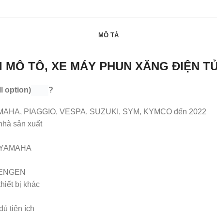
MÔ TẢ
ỖI MÔ TÔ, XE MÁY PHUN XĂNG ĐIỆN T
 option)
?
MAHA, PIAGGIO, VESPA, SUZUKI, SYM, KYMCO đến 2022
nhà sản xuất
, YAMAHA
NDENGEN
hiết bị khác
đủ tiện ích