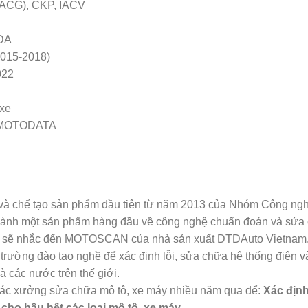
à ACG), CKP, IACV
NDA
2015-2018)
022
 xe
ên MOTODATA
và chế tạo sản phẩm đầu tiên từ năm 2013 của Nhóm Công ng
ành một sản phẩm hàng đầu về công nghệ chuẩn đoán và sửa 
ười sẽ nhắc đến MOTOSCAN của nhà sản xuất DTDAuto Vietnam
ường đào tạo nghề để xác định lỗi, sửa chữa hệ thống điện và
à các nước trên thế giới.
 các xưởng sửa chữa mô tô, xe máy nhiều năm qua để:
Xác định
 cho hầu hết các loại mô tô, xe máy