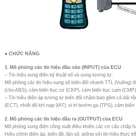
● CHỨC NĂNG
1. Mô phỏng các tín hiệu đầu vào (INPUT) của ECU
– Tín hiệu xung điện kỹ thuật số và xung tương tự:
Mô phỏng các tín hiệu xung số biến đổi nhanh TTL (Vuông) để
(cho ABS), cảm biến trục cơ (CKP), cảm biến trục cam (CMP) v
– Tín hiệu điện áp tương tự biến đổi chậm bao gồm cả dải rộn
(ECT), nhiệt độ khí nạp (IAT), vị trí bướm ga (TPS), cảm bi
2. Mô phỏng các tín hiệu đầu ra (OUTPUT) của ECU
Mô phỏng xung điện công suất điều khiển các cơ cấu chấp hà
Hiệu chỉnh điện áp, biên độ, tần số, giống với tín hiệu thực 