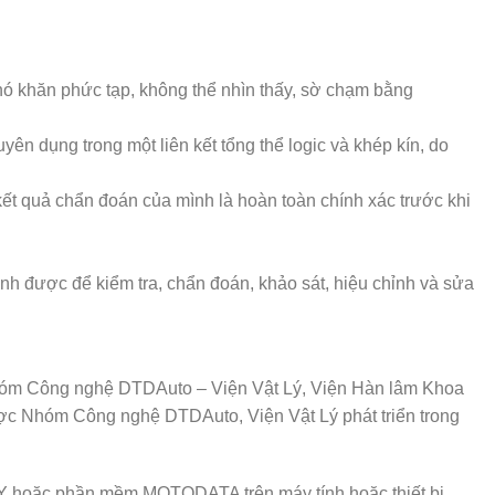
 khó khăn phức tạp, không thể nhìn thấy, sờ chạm bằng
yên dụng trong một liên kết tổng thể logic và khép kín, do
 kết quả chẩn đoán của mình là hoàn toàn chính xác trước khi
ỉnh được để kiểm tra, chẩn đoán, khảo sát, hiệu chỉnh và sửa
hóm Công nghệ DTDAuto – Viện Vật Lý, Viện Hàn lâm Khoa
ợc Nhóm Công nghệ DTDAuto, Viện Vật Lý phát triển trong
Y hoặc phần mềm MOTODATA trên máy tính hoặc thiết bị