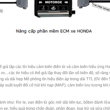
 giả lập các tín hiệu cảm biến điện từ và cảm biến hiệu ứng H
v…các tín hiệu có thể giả lập thay đổi tần số biên độ, số răng
g và dải hẹp Mô phỏng tín hiệu điện áp trong dải TTL (0V đến 5
ến áp suất tuyệt đối cổ hút khí nạp (MAP), cảm biến lưu lượng
nh như: Rơ le, van điện từ góc mở dải liên tục, bôbin đánh l
trên xe, hiệu quả trong chẩn đoán, phân đoạn, loại trừ và sửa chữ