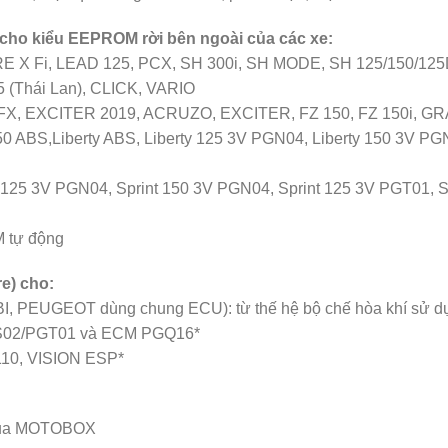
) cho kiểu EEPROM rời bên ngoài của các xe:
 X Fi, LEAD 125, PCX, SH 300i, SH MODE, SH 125/150/12
Thái Lan), CLICK, VARIO
FX, EXCITER 2019, ACRUZO, EXCITER, FZ 150, FZ 150i, 
0 ABS,Liberty ABS, Liberty 125 3V PGN04, Liberty 150 3V PGN
25 3V PGN04, Sprint 150 3V PGN04, Sprint 125 3V PGT01, Sp
M tự động
e) cho:
 PEUGEOT dùng chung ECU): từ thế hệ bộ chế hòa khí sử dụn
GS02/PGT01 và ECM PGQ16*
10, VISION ESP*
p của MOTOBOX