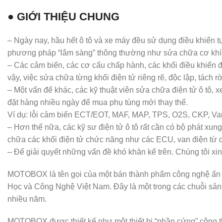
● GIỚI THIỆU CHUNG
– Ngày nay, hầu hết ô tô và xe máy đều sử dụng điều khiển tự
phương pháp “lâm sàng” thông thường như sửa chữa cơ khí 
– Các cảm biến, các cơ cấu chấp hành, các khối điều khiển điệ
vậy, việc sửa chữa từng khối điện tử riêng rẽ, độc lập, tách r
– Một vấn để khác, các kỹ thuật viên sửa chữa điện tử ô tô, 
đặt hàng nhiều ngày để mua phụ tùng mới thay thế.
Ví dụ: lỗi cảm biến ECT/EOT, MAF, MAP, TPS, O2S, CKP, 
– Hơn thế nữa, các kỹ sư điện tử ô tô rất cần có bộ phát xun
chữa các khối điện tử chức năng như các ECU, van điện từ d
– Để giải quyết những vấn đề khó khăn kể trên. Chúng tôi
MOTOBOX là tên gọi của một bán thành phẩm công nghệ ấn 
Học và Công Nghệ Việt Nam. Đây là một trong các chuỗi sả
nhiều năm.
MOTOBOX được thiết kế như một thiết bị “phần cứng” cộng