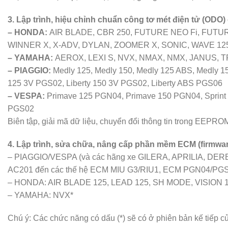
3. Lập trình, hiệu chỉnh chuẩn công tơ mét điện tử (ODO
– HONDA:
AIR BLADE, CBR 250, FUTURE NEO Fi, FUTURE
WINNER X, X-ADV, DYLAN, ZOOMER X, SONIC, WAVE 125 (
– YAMAHA:
AEROX, LEXI S, NVX, NMAX, NMX, JANUS, T
– PIAGGIO:
Medly 125, Medly 150, Medly 125 ABS, Medly 15
125 3V PGS02, Liberty 150 3V PGS02, Liberty ABS PGS06
– VESPA:
Primave 125 PGN04, Primave 150 PGN04, Sprint 1
PGS02
Biên tập, giải mã dữ liệu, chuyển đổi thông tin trong EEPRO
4. Lập trình, sửa chữa, nâng cấp phần mềm ECM (firmwar
– PIAGGIO/VESPA (và các hãng xe GILERA, APRILIA, DERBI,
AC201 đến các thế hệ ECM MIU G3/RIU1, ECM PGN04/P
– HONDA: AIR BLADE 125, LEAD 125, SH MODE, VISION 1
– YAMAHA: NVX*
Chú ý: Các chức năng có dấu (*) sẽ có ở phiên bản kế tiế