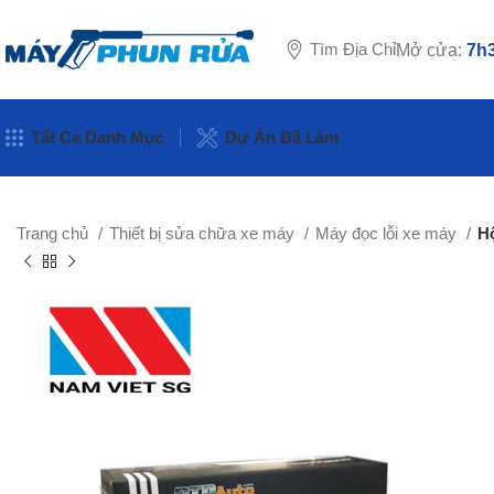
Tìm Địa Chỉ
Mở cửa:
7h3
Tất Cả Danh Mục
Dự Án Đã Làm
Trang chủ
Thiết bị sửa chữa xe máy
Máy đọc lỗi xe máy
H