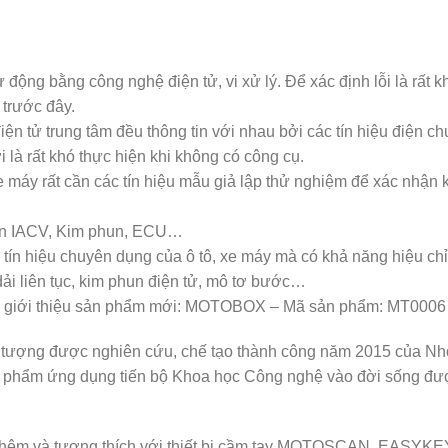
 động bằng công nghệ điện tử, vi xử lý. Để xác định lỗi là rất
trước đây.
n tử trung tâm đều thông tin với nhau bởi các tín hiệu điện chu
ời là rất khó thực hiện khi không có công cụ.
xe máy rất cần các tín hiệu mẫu giả lập thử nghiệm để xác nhận
Van IACV, Kim phun, ECU…
g tín hiệu chuyên dụng của ô tô, xe máy mà có khả năng hiệu ch
ải liên tục, kim phun điện tử, mô tơ bước…
 xin giới thiệu sản phẩm mới: MOTOBOX – Mã sản phẩm: MT0006
tượng được nghiên cứu, chế tạo thành công năm 2015 của N
n phẩm ứng dụng tiến bộ Khoa học Công nghệ vào đời sống đư
 thêm và tương thích với thiết bị cầm tay MOTOSCAN, EASYKE