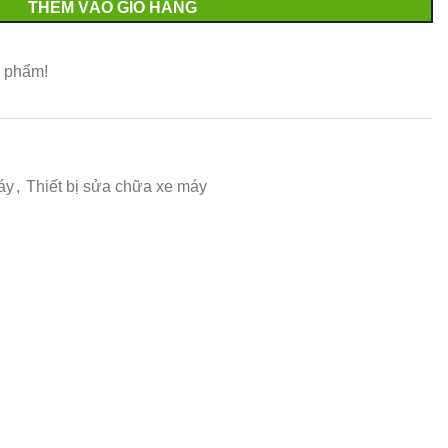
THÊM VÀO GIỎ HÀNG
 phẩm!
áy
,
Thiết bị sửa chữa xe máy