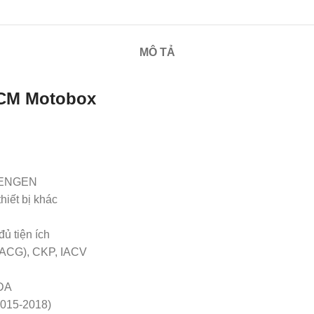
MÔ TẢ
ECM Motobox
NDENGEN
hiết bị khác
đủ tiện ích
à ACG), CKP, IACV
NDA
2015-2018)