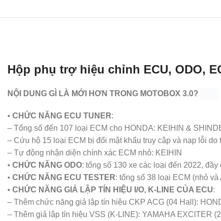
Hộp phụ trợ hiệu chỉnh ECU, ODO, 
NỘI DUNG GÌ LÀ MỚI HƠN TRONG MOTOBOX 3.0?
•
CHỨC NĂNG ECU TUNER
:
– Tổng số đến 107 loại ECM cho HONDA: KEIHIN & SHI
– Cứu hộ 15 loại ECM bị đổi mật khẩu truy cập và nạp lỗi do t
– Tự động nhận diện chính xác ECM nhỏ: KEIHIN
•
CHỨC NĂNG ODO
: tổng số 130 xe các loại đến 2022, đầy 
•
CHỨC NĂNG ECU TESTER
: tổng số 38 loại ECM (nhỏ v
•
CHỨC NĂNG GIẢ LẬP TÍN HIỆU I/O, K-LINE CỦA ECU
:
– Thêm chức năng giả lập tín hiệu CKP ACG (04 Hall): HO
– Thêm giả lập tín hiệu VSS (K-LINE): YAMAHA EXCITER (