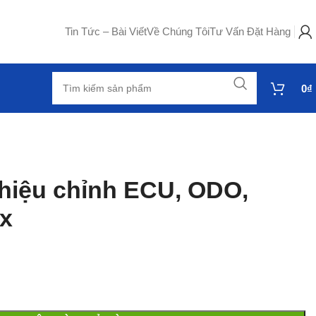
Tin Tức – Bài Viết
Về Chúng Tôi
Tư Vấn Đặt Hàng
0
₫
 hiệu chỉnh ECU, ODO,
x