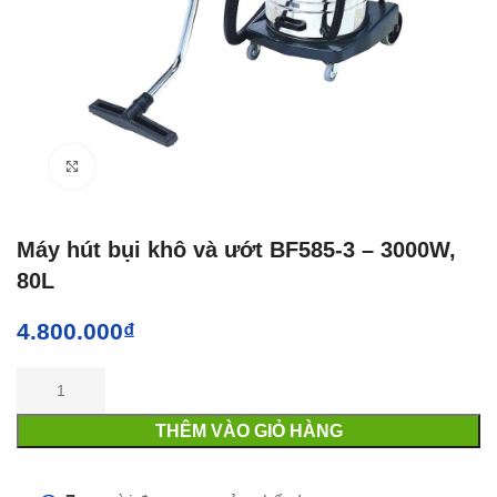
Click to enlarge
Máy hút bụi khô và ướt BF585-3 – 3000W,
80L
4.800.000
₫
THÊM VÀO GIỎ HÀNG