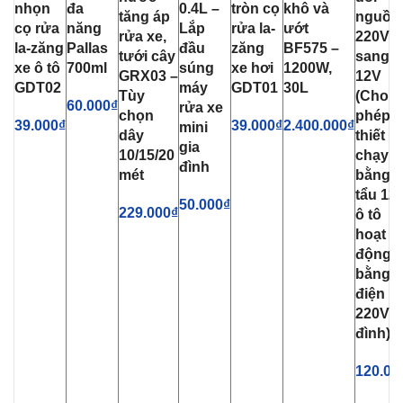
nhọn
đa
0.4L –
tròn cọ
khô và
tăng áp
nguồn
cọ rửa
năng
Lắp
rửa la-
ướt
rửa xe,
220V
la-zăng
Pallas
đầu
zăng
BF575 –
tưới cây
sang
xe ô tô
700ml
súng
xe hơi
1200W,
GRX03 –
12V
GDT02
máy
GDT01
30L
Tùy
(Cho
60.000
₫
rửa xe
chọn
phép
39.000
₫
39.000
₫
2.400.000
₫
mini
dây
thiết bị
gia
10/15/20
chạy
đình
mét
bằng
tẩu 12
50.000
₫
229.000
₫
ô tô
hoạt
động
bằng
điện
220V g
đình)
120.00