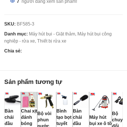
7
người đang xem sản phẩm!
SKU:
BF585-3
Danh mục:
Máy hút bụi - Giặt thảm
,
Máy hút bụi công
nghiệp - rửa xe
,
Thiết bị rửa xe
Chia sẻ:
Sản phẩm tương tự
Bàn
Chai xịt
Bình
Bàn
Bộ vòi
Bộ
chải
đánh
tạo bọt
chải
Máy hút
phun
chuyể
đầu
bóng
tuyết
đầu
bụi xe ô tô
nước
đổi