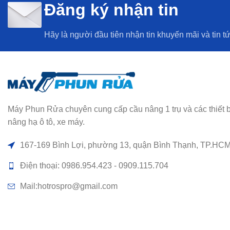
Đăng ký nhận tin
Hãy là người đầu tiên nhận tin khuyến mãi và tin t
Máy Phun Rửa chuyên cung cấp cầu nâng 1 trụ và các thiết bị rử
nâng hạ ô tô, xe máy.
167-169 Bình Lợi, phường 13, quận Bình Thạnh, TP.HC
Điện thoại: 0986.954.423 - 0909.115.704
Mail:hotrospro@gmail.com