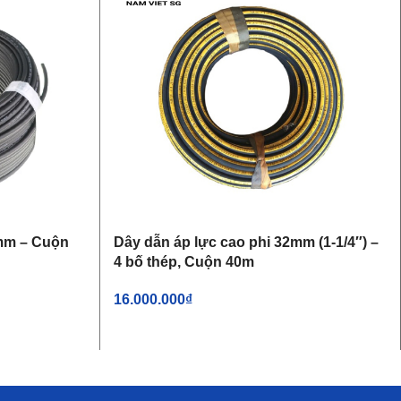
0mm – Cuộn
Dây dẫn áp lực cao phi 32mm (1-1/4″) –
4 bố thép, Cuộn 40m
16.000.000
₫
THÊM VÀO GIỎ HÀNG