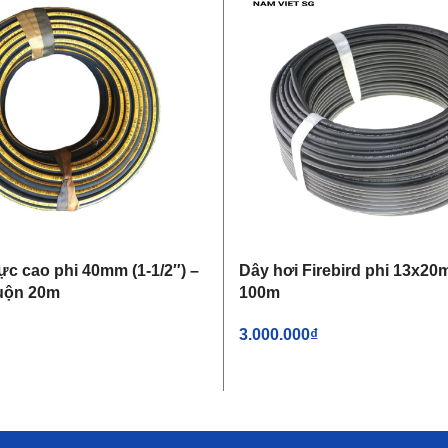
ực cao phi 40mm (1-1/2″) –
Dây hơi Firebird phi 13x2
Cuộn 20m
100m
3.000.000
₫
THÊM VÀO GIỎ HÀNG