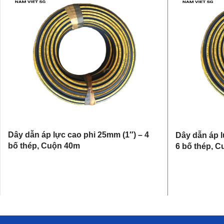
Dây dẫn áp lực cao phi 25mm (1″) – 4
Dây dẫn áp l
bố thép, Cuộn 40m
6 bố thép, 
ĐỌC TIẾP
ĐỌC TIẾP