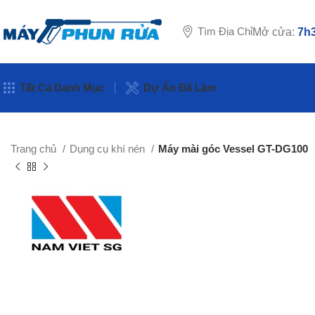
Tìm Địa Chỉ
Mở cửa:
7h3
Tất Cả Danh Mục
Dự Án Đã Làm
Trang chủ
Dụng cụ khí nén
Máy mài góc Vessel GT-DG100